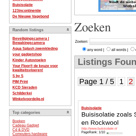
Buisisolatie
123incontinentie
De Nieuwe Vagebond
Zoeken
Random listings
Beveiligingscamera |
Zoeken:
Bewakingscamera
Aqua Splash zwemkleding
any word
|
all words
|
your gadgetshop
Listings Foun
Kinder Autostoelen
Your Floor® de keuze voor
kwaliteitsvloeren!
S by S
Page 1 / 5
1
2
PIM Print
KCD Sieraden
Schilderkei
Winkelvoordelig.nl
Buisisolatie
Top categories
Buisisolatie zoals 
Boeken
en Rockwool
Cadeau Gadget
http://www.buisisolatie.nl
Cd & DVD
PageRank: 1/10
Computers hardware