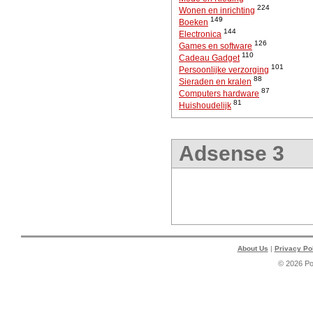
224
Wonen en inrichting
149
Boeken
144
Electronica
126
Games en software
110
Cadeau Gadget
101
Persoonlijke verzorging
88
Sieraden en kralen
87
Computers hardware
81
Huishoudelijk
Adsense 3
About Us
|
Privacy Po
© 2026 P