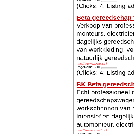
PageRank: 0/10
(Clicks: 4; Listing 
Beta gereedschap v
Verkoop van profes
monteurs, electricie
dagelijks gereedsch
van werkkleding, ve
natuurlijk gereeds
http://www.bk-beta.nl
PageRank: 0/10
(Clicks: 4; Listing 
BK Beta gereedsc
Echt professioneel
gereedschapswagen
werkschoenen van 
intensief en dagelij
automonteur, electri
http://www.bk-beta.nl
PageRank: 0/10