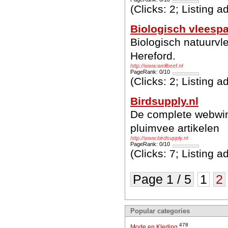
(Clicks: 2; Listing 
Biologisch vleespa
Biologisch natuurvl
Hereford.
http://www.wellbeef.nl
PageRank: 0/10
(Clicks: 2; Listing 
Birdsupply.nl
De complete webwink
pluimvee artikelen
http://www.birdsupply.nl
PageRank: 0/10
(Clicks: 7; Listing 
Page 1 / 5
1
2
Popular categories
478
Mode en Kleding