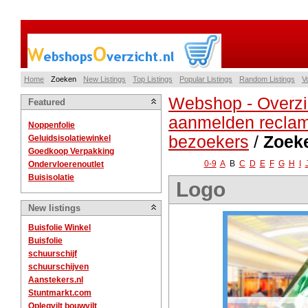
Home
Zoeken
New Listings
Top Listings
Popular Listings
Random Listings
V
Webshop - Overzi
Featured
aanmelden reclam
Noppenfolie
bezoekers
/
Zoek
Geluidsisolatiewinkel
Goedkoop Verpakking
0-9
A
B
C
D
E
F
G
H
I
Ondervloerenoutlet
Buisisolatie
Logo
New listings
Buisfolie Winkel
Buisfolie
schuurschijf
schuurschijven
Aanstekers.nl
Stuntmarkt.com
Oplegvilt bouwvilt