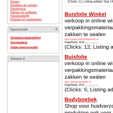
(Clicks: 11; Listing added: S
Dieren
Drukkers en printen
Electronica
Games en software
Buisfolie Winkel
Huishoudelijk
Klussen en verbouwen
verkoop in online wi
verpakkingsmateriaa
Sponsored
zakken te sealen
Geluidsisolatiewinkel
http://www.buisfoliewinkel.nl
PageRank: 0/10
Vezelpallets
(Clicks: 12; Listing
Ondervloerenoutlet
Buisfolie
Adsene 2
verkoop in online wi
verpakkingsmateriaa
zakken te sealen
http://www.buisfolie.nl
PageRank: 0/10
(Clicks: 5; Listing 
Bodyboetiek
Shop voor huidverzo
produkten ook voor 