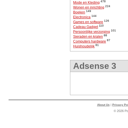
478
Mode en Kleding
224
Wonen en inrichting
149
Boeken
144
Electronica
126
Games en software
110
Cadeau Gadget
101
Persoonlijke verzorging
88
Sieraden en kralen
87
Computers hardware
81
Huishoudelijk
Adsense 3
About Us
|
Privacy Po
© 2026 P