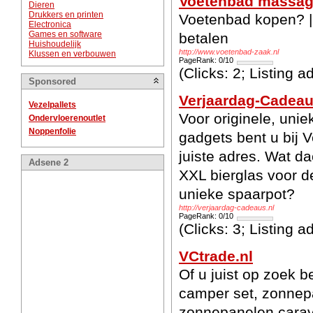
Voetenbad massa
Dieren
Drukkers en printen
Voetenbad kopen? | 
Electronica
Games en software
betalen
Huishoudelijk
http://www.voetenbad-zaak.nl
Klussen en verbouwen
PageRank: 0/10
(Clicks: 2; Listing 
Sponsored
Verjaardag-Cadeau
Vezelpallets
Voor originele, uni
Ondervloerenoutlet
Noppenfolie
gadgets bent u bij 
juiste adres. Wat d
Adsene 2
XXL bierglas voor d
unieke spaarpot?
http://verjaardag-cadeaus.nl
PageRank: 0/10
(Clicks: 3; Listing 
VCtrade.nl
Of u juist op zoek 
camper set, zonnepa
zonnepanelen carava