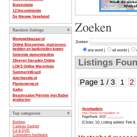
Buisisolatie
123incontinentie
De Nieuwe Vagebond
Zoeken
Random listings
Megawebbazaar.nl
Zoeken:
Online Boxsprings, matrassen,
bedden en bankstellen kopen
any word
|
all words
|
Gebreide dameskleding
Listings Foun
Zilveren Sieraden Online
LOKS Online Warenhuis
SummerinBrazil
dutchtextile.nl
Page 1 / 3
1
2
Plantengrow.nl
Aaiko
Beautysalon Pierette met Babor
producten
Vezelpallets
Top categories
http://www.vezelpallets.nl
PageRank: 0/10
Boeken
(Clicks: 1
Cadeau Gadget
Cd & DVD
Computers hardware