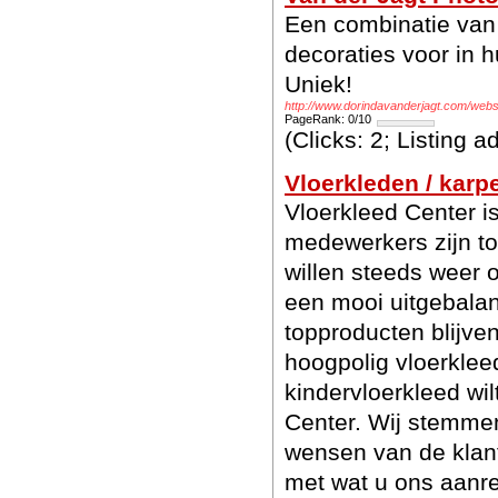
Een combinatie van
decoraties voor in h
Uniek!
http://www.dorindavanderjagt.com/web
PageRank: 0/10
(Clicks: 2; Listing 
Vloerkleden / karp
Vloerkleed Center is
medewerkers zijn to
willen steeds weer 
een mooi uitgebala
topproducten blijve
hoogpolig vloerklee
kindervloerkleed wi
Center. Wij stemme
wensen van de klan
met wat u ons aanre