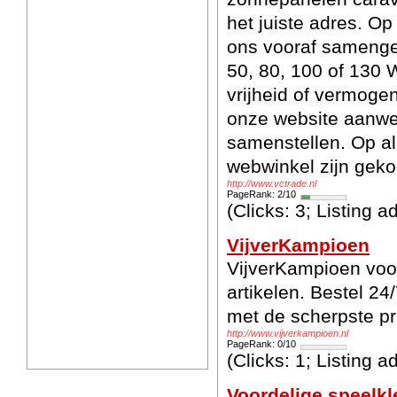
het juiste adres. Op
ons vooraf samenge
50, 80, 100 of 130 W
vrijheid of vermogen
onze website aanwe
samenstellen. Op al
webwinkel zijn gekoc
http://www.vctrade.nl
PageRank: 2/10
(Clicks: 3; Listing 
VijverKampioen
VijverKampioen voor
artikelen. Bestel 2
met de scherpste pr
http://www.vijverkampioen.nl
PageRank: 0/10
(Clicks: 1; Listing 
Voordelige speelkl