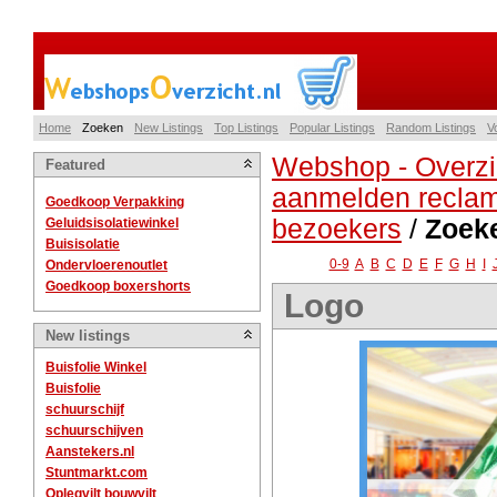
Home
Zoeken
New Listings
Top Listings
Popular Listings
Random Listings
V
Webshop - Overzi
Featured
aanmelden reclam
Goedkoop Verpakking
bezoekers
/
Zoek
Geluidsisolatiewinkel
Buisisolatie
0-9
A
B
C
D
E
F
G
H
I
Ondervloerenoutlet
Goedkoop boxershorts
Logo
New listings
Buisfolie Winkel
Buisfolie
schuurschijf
schuurschijven
Aanstekers.nl
Stuntmarkt.com
Oplegvilt bouwvilt