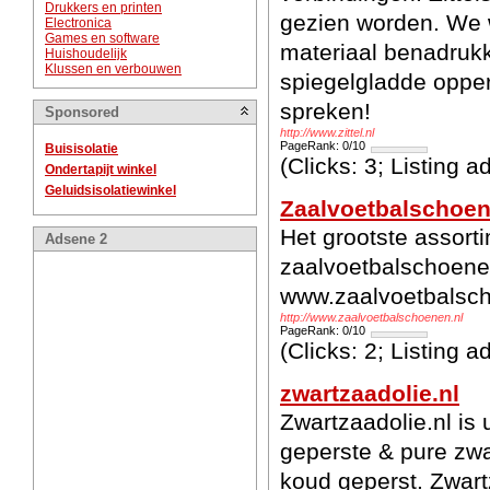
Drukkers en printen
gezien worden. We w
Electronica
Games en software
materiaal benadruk
Huishoudelijk
Klussen en verbouwen
spiegelgladde oppe
spreken!
Sponsored
http://www.zittel.nl
PageRank: 0/10
Buisisolatie
(Clicks: 3; Listing 
Ondertapijt winkel
Geluidsisolatiewinkel
Zaalvoetbalschoen
Het grootste assort
Adsene 2
zaalvoetbalschoenen
www.zaalvoetbalsch
http://www.zaalvoetbalschoenen.nl
PageRank: 0/10
(Clicks: 2; Listing 
zwartzaadolie.nl
Zwartzaadolie.nl is
geperste & pure zwa
koud geperst. Zwart