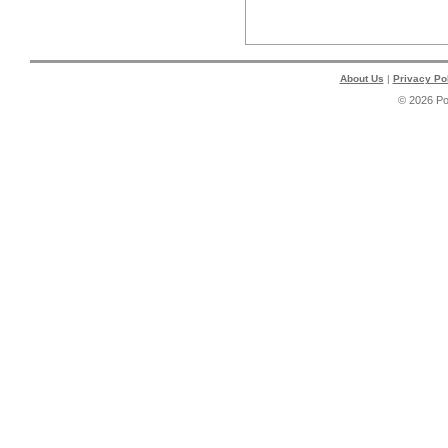
About Us
|
Privacy Po
© 2026 P