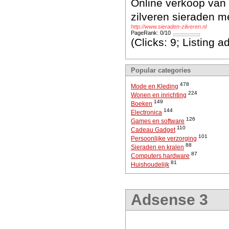
Online verkoop van z
zilveren sieraden me
http://www.sieraden-zilveren.nl
PageRank: 0/10
(Clicks: 9; Listing 
Popular categories
478
Mode en Kleding
224
Wonen en inrichting
149
Boeken
144
Electronica
126
Games en software
110
Cadeau Gadget
101
Persoonlijke verzorging
88
Sieraden en kralen
87
Computers hardware
81
Huishoudelijk
Adsense 3