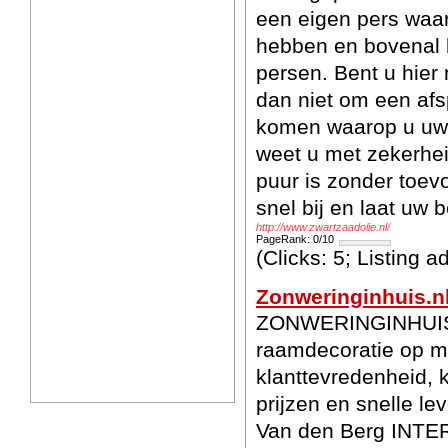
een eigen pers waar
hebben en bovenal 
persen. Bent u hier
dan niet om een afs
komen waarop u uw 
weet u met zekerhei
puur is zonder toev
snel bij en laat uw
http://www.zwartzaadolie.nl/
PageRank: 0/10
(Clicks: 5; Listing 
Zonweringinhuis.n
ZONWERINGINHUIS.n
raamdecoratie op m
klanttevredenheid, 
prijzen en snelle le
Van den Berg INTER