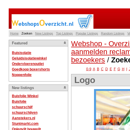
Home
Zoeken
New Listings
Top Listings
Popular Listings
Random Listings
V
Webshop - Overzi
Featured
aanmelden reclam
Buisisolatie
bezoekers
/
Zoek
Geluidsisolatiewinkel
Ondervloerenoutlet
0-9
A
B
C
D
E
F
G
H
I
Goedkoop boxershorts
Noppenfolie
Logo
New listings
Buisfolie Winkel
Buisfolie
schuurschijf
schuurschijven
Aanstekers.nl
Stuntmarkt.com
Oplegvilt bouwvilt