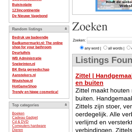
Buisisolatie
123incontinentie
De Nieuwe Vagebond
Zoeken
Random listings
Bedruk uw badeendje
Zoeken:
Badkamermarkt.nl: The online
shop for your bathroom
any word
|
all words
|
Deurluifels
Listings Foun
WB Administratie
Snelprinten.nl
BK Beta gereedschap
Zittel | Handgema
Aanstekers.nl
Woutshop.nl
en buiten
HotGameShop
Zittel maakt houten
Trendy en hippe cosmetica!
buiten. Handgemaakt
Top categories
Zittels zijn stoer, v
oerdegelijk. Alle ve
Boeken
Cadeau Gadget
verlijmd en verster
Cd & DVD
Computers hardware
verbindingen. Zittel
Dieren