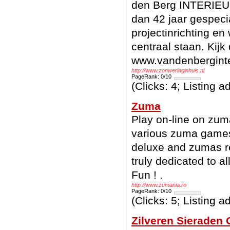
den Berg INTERIEUR,
dan 42 jaar gespecia
projectinrichting en
centraal staan. Kijk
www.vandenberginte
http://www.zonweringinhuis.nl
PageRank: 0/10
(Clicks: 4; Listing 
Zuma
Play on-line on zum
various zuma games 
deluxe and zumas re
truly dedicated to 
Fun ! .
http://www.zumania.ro
PageRank: 0/10
(Clicks: 5; Listing 
Zilveren Sieraden 