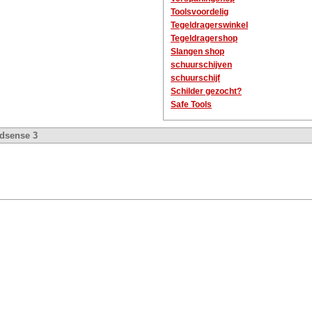
Toolsvoordelig
Tegeldragerswinkel
Tegeldragershop
Slangen shop
schuurschijven
schuurschijf
Schilder gezocht?
Safe Tools
dsense 3