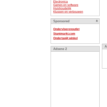
Electronica
Games en software
Huishoudelijk
Klussen en verbouwen
Sponsored
Ondervloerenoutlet
Stuntmarkt.com
Ondertapijt winkel
A
Adsene 2