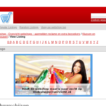
Zoeken geav
opular Listings
Random Listings
Voeg uw webshop toe
shop - Overzicht webshops - aanmelden reclame en extra bezoekers
/
Klussen en
bouwen
/
View Listing
0-9
A
B
C
D
E
F
G
H
I
J
K
L
M
N
O
P
Q
R
S
T
U
V
W
X
Y
Z
ogo
huurschijven