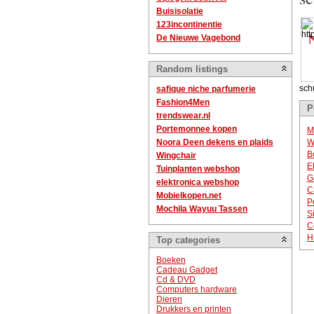
Buisisolatie
123incontinentie
De Nieuwe Vagebond
Random listings
sch
safique niche parfumerie
Fashion4Men
P
trendswear.nl
Portemonnee kopen
M
Noora Deen dekens en plaids
W
B
Wingchair
E
Tuinplanten webshop
G
elektronica webshop
C
Mobielkopen.net
P
Mochila Wayuu Tassen
S
C
H
Top categories
Boeken
Cadeau Gadget
Cd & DVD
Computers hardware
Dieren
Drukkers en printen