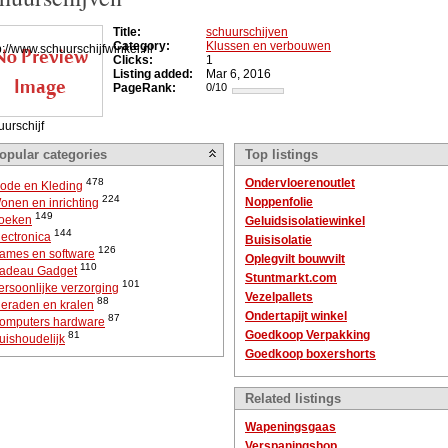
Title:
schuurschijven
Category:
Klussen en verbouwen
Clicks:
1
Listing added:
Mar 6, 2016
PageRank:
0/10
uurschijf
opular categories
Top listings
478
Ondervloerenoutlet
ode en Kleding
224
Noppenfolie
onen en inrichting
149
oeken
Geluidsisolatiewinkel
144
lectronica
Buisisolatie
126
ames en software
Oplegvilt bouwvilt
110
adeau Gadget
Stuntmarkt.com
101
ersoonlijke verzorging
Vezelpallets
88
ieraden en kralen
Ondertapijt winkel
87
omputers hardware
Goedkoop Verpakking
81
uishoudelijk
Goedkoop boxershorts
Related listings
Wapeningsgaas
Verspaningshop