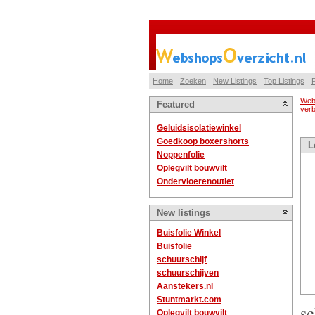
Home
Zoeken
New Listings
Top Listings
P
Web
Featured
ver
Geluidsisolatiewinkel
Goedkoop boxershorts
L
Noppenfolie
Oplegvilt bouwvilt
Ondervloerenoutlet
New listings
Buisfolie Winkel
Buisfolie
schuurschijf
schuurschijven
Aanstekers.nl
Stuntmarkt.com
sc
Oplegvilt bouwvilt