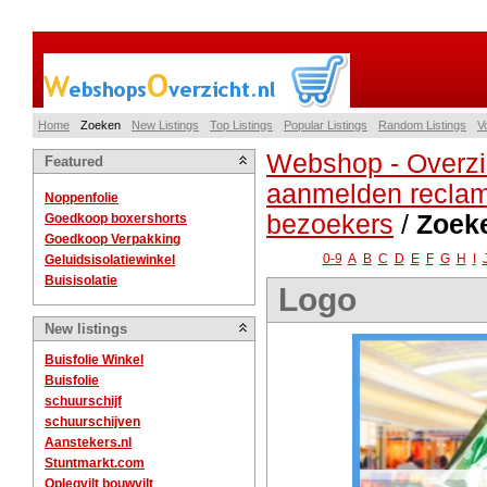
Home
Zoeken
New Listings
Top Listings
Popular Listings
Random Listings
V
Webshop - Overzi
Featured
aanmelden reclam
Noppenfolie
bezoekers
/
Zoek
Goedkoop boxershorts
Goedkoop Verpakking
0-9
A
B
C
D
E
F
G
H
I
Geluidsisolatiewinkel
Buisisolatie
Logo
New listings
Buisfolie Winkel
Buisfolie
schuurschijf
schuurschijven
Aanstekers.nl
Stuntmarkt.com
Oplegvilt bouwvilt