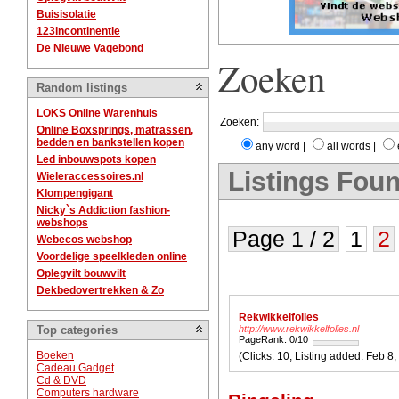
Buisisolatie
123incontinentie
De Nieuwe Vagebond
Zoeken
Random listings
LOKS Online Warenhuis
Zoeken:
Online Boxsprings, matrassen,
bedden en bankstellen kopen
any word
|
all words
|
Led inbouwspots kopen
Listings Foun
Wieleraccessoires.nl
Klompengigant
Nicky`s Addiction fashion-
webshops
Page 1 / 2
1
2
Webecos webshop
Voordelige speelkleden online
Oplegvilt bouwvilt
Dekbedovertrekken & Zo
Rekwikkelfolies
Top categories
http://www.rekwikkelfolies.nl
PageRank: 0/10
Boeken
(Clicks: 1
Cadeau Gadget
Cd & DVD
Computers hardware