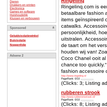
Ringelinq
Dieren
Drukkers en printen
Ringelinq.com is ee
Electronica
Games en software
betaalbare fashion
Huishoudelijk
Klussen en verbouwen
items geïnspireerd 
catwalks. Accessoir
Sponsored
persoonlijkheid, hoe 
Geluidsisolatiewinkel
uitstralen. Accessoi
Buisisolatie
de taart om het ver
Noppenfolie
houden wij van! Zo
Adsene 2
Coco Chanel ooit al 
chance too quickly.”
fashion accessoire c
http://www.ringelinq.nl
PageRank: 0/10
(Clicks: 3; Listing 
rubberen strook
http://www.rubberenstrook.nl/
PageRank: 0/10
(Clicks: 8; Listing 