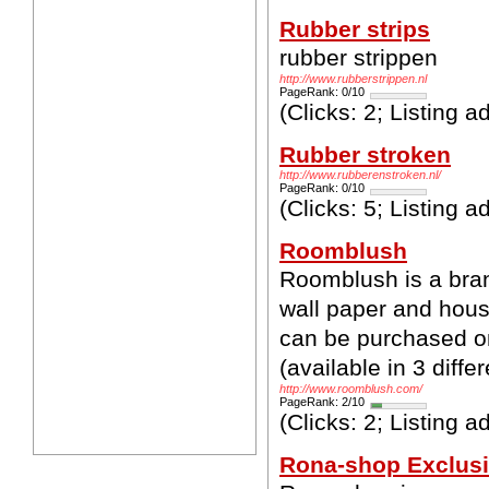
Rubber strips
rubber strippen
http://www.rubberstrippen.nl
PageRank: 0/10
(Clicks: 2; Listing 
Rubber stroken
http://www.rubberenstroken.nl/
PageRank: 0/10
(Clicks: 5; Listing 
Roomblush
Roomblush is a bran
wall paper and hous
can be purchased o
(available in 3 diffe
http://www.roomblush.com/
PageRank: 2/10
(Clicks: 2; Listing 
Rona-shop Exclusi