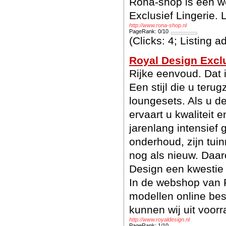
Rona-shop is een w
Exclusief Lingerie. 
http://www.rona-shop.nl
PageRank: 0/10
(Clicks: 4; Listing 
Royal Design Excl
Rijke eenvoud. Dat i
Een stijl die u terug
loungesets. Als u de
ervaart u kwaliteit
jarenlang intensief
onderhoud, zijn tu
nog als nieuw. Daar
Design een kwestie
In de webshop van 
modellen online bes
kunnen wij uit voorr
http://www.royaldesign.nl
PageRank: 1/10