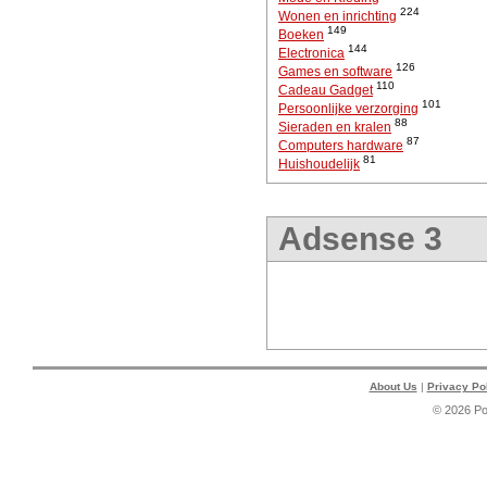
224
Wonen en inrichting
149
Boeken
144
Electronica
126
Games en software
110
Cadeau Gadget
101
Persoonlijke verzorging
88
Sieraden en kralen
87
Computers hardware
81
Huishoudelijk
Adsense 3
About Us
|
Privacy Po
© 2026 P