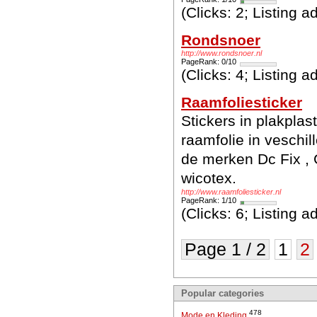
(Clicks: 2; Listing 
Rondsnoer
http://www.rondsnoer.nl
PageRank: 0/10
(Clicks: 4; Listing 
Raamfoliesticker
Stickers in plakplast
raamfolie in veschi
de merken Dc Fix , Ge
wicotex.
http://www.raamfoliesticker.nl
PageRank: 1/10
(Clicks: 6; Listing 
Page 1 / 2
1
2
Popular categories
478
Mode en Kleding