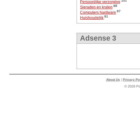
101
Persoonlijke verzorging
88
Sieraden en kralen
87
Computers hardware
81
Huishoudelijk
Adsense 3
About Us
|
Privacy Po
© 2026 P