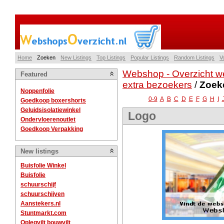
Home
Zoeken
New Listings
Top Listings
Popular Listings
Random Listings
V
Webshop - Overzicht w
Featured
extra bezoekers
/
Zoek
Noppenfolie
0-9
A
B
C
D
E
F
G
H
I
Goedkoop boxershorts
Geluidsisolatiewinkel
Logo
Ondervloerenoutlet
Goedkoop Verpakking
New listings
Buisfolie Winkel
Buisfolie
schuurschijf
schuurschijven
Aanstekers.nl
Stuntmarkt.com
Oplegvilt bouwvilt