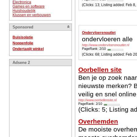
Electronica
(Clicks: 1
Games en software
Huishoudelijk
Klussen en verbouwen
Sponsored
Ondervloerenoutlet
Buisisolatie
ondervloeren alle
Noppenfolie
http://www.ondervloerenoutlet.nl
Ondertapijt winkel
PageRank: 2/10
(Clicks: 68; Listing added: Fe
Adsene 2
Oorbellen site
Ben je op zoek naar
nieuwste merken? Be
veilig en snel online
http://www.oorbellensite.nl
PageRank: 2/10
(Clicks: 5; Listing 
Overhemden
De mooiste overhem