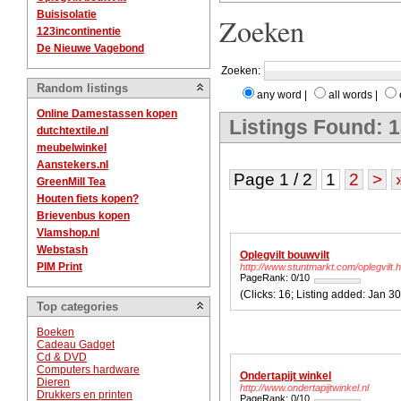
Buisisolatie
Zoeken
123incontinentie
De Nieuwe Vagebond
Zoeken:
Random listings
any word
|
all words
|
Online Damestassen kopen
Listings Found: 
dutchtextile.nl
meubelwinkel
Aanstekers.nl
Page 1 / 2
1
2
>
GreenMill Tea
Houten fiets kopen?
Brievenbus kopen
Vlamshop.nl
Webstash
Oplegvilt bouwvilt
PIM Print
http://www.stuntmarkt.com/oplegvilt.h
PageRank: 0/10
(Clicks: 16; Listing added: Ja
Top categories
Boeken
Cadeau Gadget
Cd & DVD
Computers hardware
Ondertapijt winkel
Dieren
http://www.ondertapijtwinkel.nl
Drukkers en printen
PageRank: 0/10