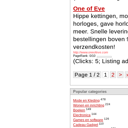
One of Eve
Hippe kettingen, m
horloges, gave horl
meer. Snelle levering
bestellingen boven 
verzendkosten!
http://www.oneofeve.com
PageRank: 0/10
(Clicks: 5; Listing 
Page 1 / 2
1
2
>
Popular categories
478
Mode en Kleding
224
Wonen en inrichting
149
Boeken
144
Electronica
126
Games en software
110
Cadeau Gadget