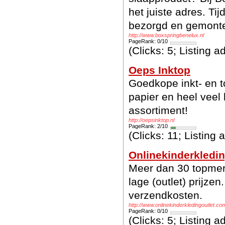
het juiste adres. Tij
bezorgd en gemont
http://www.boxspringbenelux.nl
PageRank: 0/10
(Clicks: 5; Listing 
Oeps Inktop
Goedkope inkt- en to
papier en heel veel 
assortiment!
http://oepsinktop.nl
PageRank: 2/10
(Clicks: 11; Listing
Onlinekinderkledin
Meer dan 30 topmer
lage (outlet) prijz
verzendkosten.
http://www.onlinekinderkledingoutlet.co
PageRank: 0/10
(Clicks: 5; Listing 