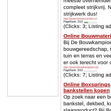
meeste overhemden 
compleet strijkvrij.
strijkwerk dus!
http://www.hemdvoorhem.nl
PageRank: 3/10
(Clicks: 3; Listing 
Online Bouwmater
Bij De Bouwkampioe
bouwgereedschap, t
tuin en terras en v
er ook terecht voor
http://www.bouwkampioen.be
PageRank: 0/10
(Clicks: 7; Listing 
Online Boxsprings
bankstellen kopen
Op zoek naar een bo
bankstel, dekbed, k
slaapproduct? Bij B