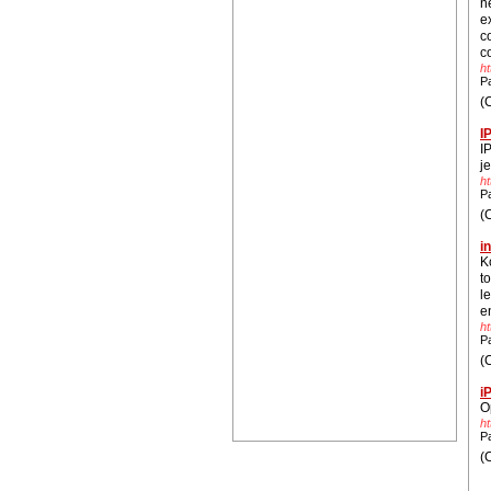
n
e
c
c
ht
P
(
I
I
j
ht
P
(
i
K
t
l
e
ht
P
(
i
O
ht
P
(