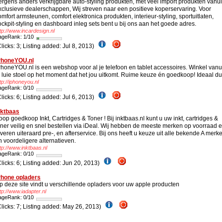
ergens anders verkrijgbare auto-styling produkten, met veel import produkten vanui
xclusieve dealerschappen, Wij streven naar een positieve koperservaring. Voor
omfort armsteunen, comfort elektronica produkten, interieur-styling, sportuitlaten,
ockpit-styling en dashboard inleg sets bent u bij ons aan het goede adres.
tp://www.incardesign.nl
ageRank: 1/10
Clicks: 3; Listing added: Jul 8, 2013)
PhoneYOU.nl
PhoneYOU.nl is een webshop voor al je telefoon en tablet accessoires. Winkel vanu
e luie stoel op het moment dat het jou uitkomt. Ruime keuze én goedkoop! Ideaal du
tp://iphoneyou.nl
ageRank: 0/10
Clicks: 6; Listing added: Jul 6, 2013)
nktbaas
oop goedkoop Inkt, Cartridges & Toner ! Bij inktbaas.nl kunt u uw inkt, cartridges &
oner veilig en snel bestellen via iDeal. Wij hebben de meeste merken op voorraad 
everen uiteraard pre-, en afterservice. Bij ons heeft u keuze uit alle bekende A merk
n voordeligere alternatieven.
tp://www.inktbaas.nl
ageRank: 0/10
Clicks: 6; Listing added: Jun 20, 2013)
Phone opladers
p deze site vindt u verschillende opladers voor uw apple producten
tp://www.iadapter.nl
ageRank: 0/10
Clicks: 7; Listing added: May 26, 2013)