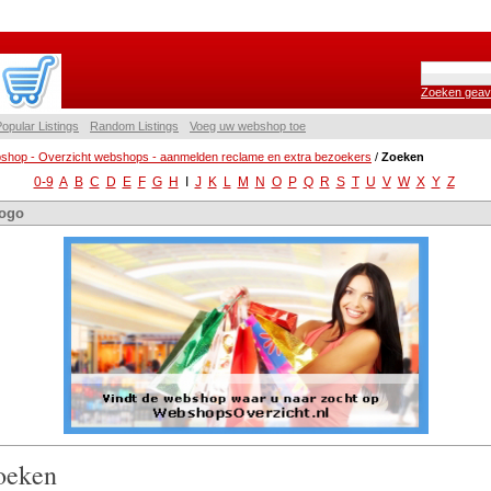
Zoeken geav
opular Listings
Random Listings
Voeg uw webshop toe
shop - Overzicht webshops - aanmelden reclame en extra bezoekers
/
Zoeken
0-9
A
B
C
D
E
F
G
H
I
J
K
L
M
N
O
P
Q
R
S
T
U
V
W
X
Y
Z
ogo
oeken