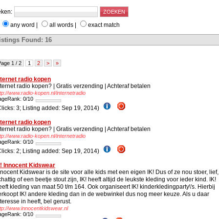
ken:
any word
|
all words
|
exact match
istings Found: 16
age 1 / 2
1
2
>
»
nternet radio kopen
nternet radio kopen? | Gratis verzending | Achteraf betalen
tp://www.radio-kopen.nl/internetradio
ageRank: 0/10
Clicks: 3; Listing added: Sep 19, 2014)
nternet radio kopen
nternet radio kopen? | Gratis verzending | Achteraf betalen
tp://www.radio-kopen.nl/internetradio
ageRank: 0/10
Clicks: 2; Listing added: Sep 19, 2014)
k! Innocent Kidswear
nnocent Kidswear is de site voor alle kids met een eigen IK! Dus of ze nou stoer, lief,
hattig of een beetje stout zijn, IK! heeft altijd de leukste kleding voor ieder kind. IK!
eeft kleding van maat 50 t/m 164. Ook organiseert IK! kinderkledingparty\'s. Hierbij
erkoopt IK! andere kleding dan in de webwinkel dus nog meer keuze. Als u daar
nteresse in heeft, bel gerust.
tp://www.innocentkidswear.nl
ageRank: 0/10