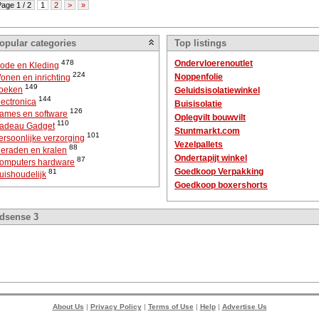
age 1 / 2
1
2
>
»
opular categories
Top listings
478
Ondervloerenoutlet
ode en Kleding
224
Noppenfolie
onen en inrichting
149
oeken
Geluidsisolatiewinkel
144
lectronica
Buisisolatie
126
ames en software
Oplegvilt bouwvilt
110
adeau Gadget
Stuntmarkt.com
101
ersoonlijke verzorging
Vezelpallets
88
ieraden en kralen
Ondertapijt winkel
87
omputers hardware
Goedkoop Verpakking
81
uishoudelijk
Goedkoop boxershorts
dsense 3
About Us
|
Privacy Policy
|
Terms of Use
|
Help
|
Advertise Us