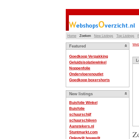
Home
Zoeken
New Listings
Top Listings
P
Web
Featured
Goedkoop Verpakking
L
Geluidsisolatiewinkel
Noppenfolie
Ondervloerenoutlet
Goedkoop boxershorts
New listings
Buisfolie Winkel
Buisfolie
schuurschijf
schuurschijven
Aanstekers.nl
Z
Stuntmarkt.com
Oplegvilt bouwvilt