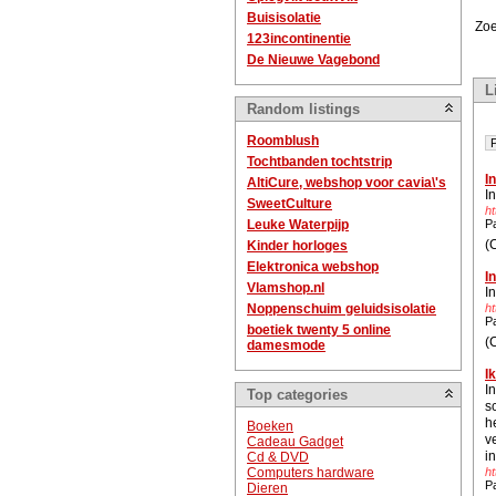
Buisisolatie
Zoe
123incontinentie
De Nieuwe Vagebond
L
Random listings
Roomblush
P
Tochtbanden tochtstrip
I
AltiCure, webshop voor cavia\'s
I
SweetCulture
ht
Leuke Waterpijp
P
(
Kinder horloges
Elektronica webshop
I
Vlamshop.nl
I
Noppenschuim geluidsisolatie
ht
P
boetiek twenty 5 online
(
damesmode
I
I
Top categories
sc
h
Boeken
v
Cadeau Gadget
i
Cd & DVD
Computers hardware
ht
P
Dieren