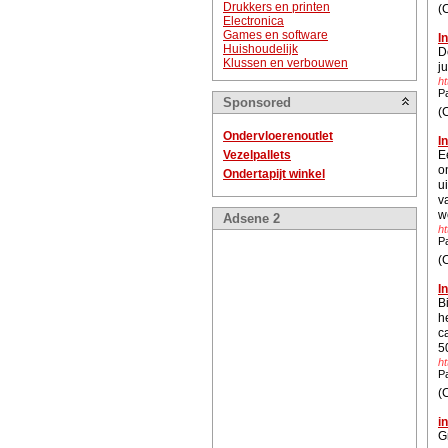
Drukkers en printen
(
Electronica
Games en software
I
Huishoudelijk
D
Klussen en verbouwen
j
ht
P
Sponsored
(
Ondervloerenoutlet
I
Vezelpallets
E
o
Ondertapijt winkel
u
v
w
Adsene 2
h
P
(
I
B
h
c
5
ht
P
(
i
G