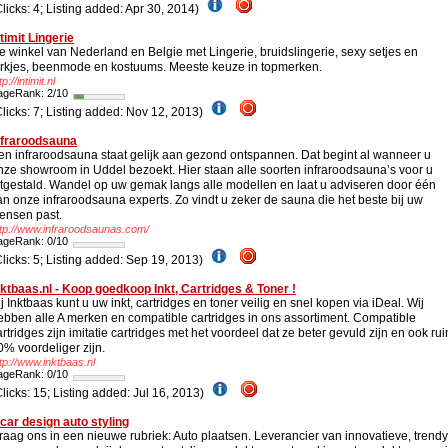
Clicks: 4; Listing added: Apr 30, 2014)
ntimit Lingerie
e winkel van Nederland en Belgie met Lingerie, bruidslingerie, sexy setjes en
urkjes, beenmode en kostuums. Meeste keuze in topmerken.
tp://intimit.nl
ageRank: 2/10
Clicks: 7; Listing added: Nov 12, 2013)
nfraroodsauna
en infraroodsauna staat gelijk aan gezond ontspannen. Dat begint al wanneer u
nze showroom in Uddel bezoekt. Hier staan alle soorten infraroodsauna’s voor u
itgestald. Wandel op uw gemak langs alle modellen en laat u adviseren door één
an onze infraroodsauna experts. Zo vindt u zeker de sauna die het beste bij uw
ensen past.
ttp://www.infraroodsaunas.com/
ageRank: 0/10
Clicks: 5; Listing added: Sep 19, 2013)
nktbaas.nl - Koop goedkoop Inkt, Cartridges & Toner !
ij Inktbaas kunt u uw inkt, cartridges en toner veilig en snel kopen via iDeal. Wij
ebben alle A merken en compatible cartridges in ons assortiment. Compatible
artridges zijn imitatie cartridges met het voordeel dat ze beter gevuld zijn en ook ru
0% voordeliger zijn.
tp://www.inktbaas.nl
ageRank: 0/10
Clicks: 15; Listing added: Jul 16, 2013)
ncar design auto styling
raag ons in een nieuwe rubriek: Auto plaatsen. Leverancier van innovatieve, trendy