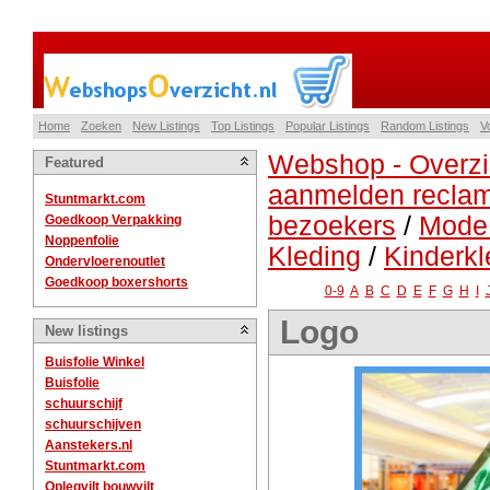
Home
Zoeken
New Listings
Top Listings
Popular Listings
Random Listings
V
Webshop - Overzi
Featured
aanmelden reclam
Stuntmarkt.com
bezoekers
/
Mode
Goedkoop Verpakking
Noppenfolie
Kleding
/
Kinderkl
Ondervloerenoutlet
Goedkoop boxershorts
0-9
A
B
C
D
E
F
G
H
I
Logo
New listings
Buisfolie Winkel
Buisfolie
schuurschijf
schuurschijven
Aanstekers.nl
Stuntmarkt.com
Oplegvilt bouwvilt