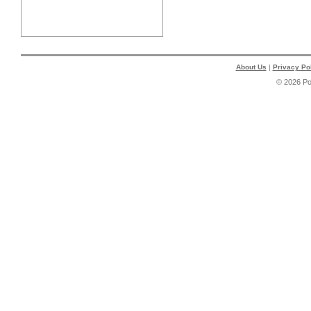
About Us
|
Privacy Po
© 2026 P