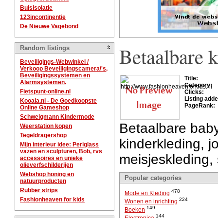
Buisisolatie
123incontinentie
De Nieuwe Vagebond
Betaalbare k
Random listings
Beveiligings-Webwinkel /
Verkoop Beveiligingscamera\'s,
Beveiligingssystemen en
Title:
Alarmsystemen.
Category:
Fietspunt-online.nl
Clicks:
Listing adde
Kooala.nl - De Goedkoopste
PageRank:
Online Gameshop
Schweigmann Kindermode
Betaalbare baby
Weerstation kopen
Tegeldragershop
kinderkleding, 
Mijn interieur idee: Periglass
vazen en sculpturen, Bob, rvs
meisjeskleding, 
accessoires en unieke
olieverfschilderijen
Webshop honing en
Popular categories
natuurproducten
Rubber strips
478
Mode en Kleding
Fashionheaven for kids
224
Wonen en inrichting
149
Boeken
144