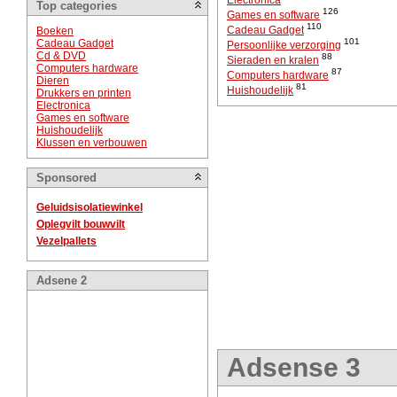
Electronica
Top categories
126
Games en software
110
Cadeau Gadget
Boeken
101
Cadeau Gadget
Persoonlijke verzorging
Cd & DVD
88
Sieraden en kralen
Computers hardware
87
Computers hardware
Dieren
81
Huishoudelijk
Drukkers en printen
Electronica
Games en software
Huishoudelijk
Klussen en verbouwen
Sponsored
Geluidsisolatiewinkel
Oplegvilt bouwvilt
Vezelpallets
Adsene 2
Adsense 3