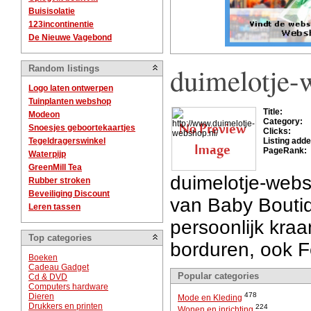
Buisisolatie
123incontinentie
De Nieuwe Vagebond
duimelotje-
Random listings
Logo laten ontwerpen
Tuinplanten webshop
Title:
Modeon
Category:
Snoesjes geboortekaartjes
Clicks:
Tegeldragerswinkel
Listing adde
PageRank:
Waterpijp
GreenMill Tea
duimelotje-webs
Rubber stroken
Beveiliging Discount
van Baby Boutiq
Leren tassen
persoonlijk kr
Top categories
borduren, ook F
Boeken
Cadeau Gadget
Popular categories
Cd & DVD
Computers hardware
478
Dieren
Mode en Kleding
Drukkers en printen
224
Wonen en inrichting