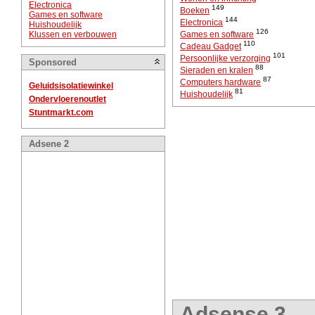
Electronica
149
Boeken
Games en software
144
Electronica
Huishoudelijk
126
Klussen en verbouwen
Games en software
110
Cadeau Gadget
101
Persoonlijke verzorging
Sponsored
88
Sieraden en kralen
87
Computers hardware
Geluidsisolatiewinkel
81
Huishoudelijk
Ondervloerenoutlet
Stuntmarkt.com
Adsene 2
Adsense 3