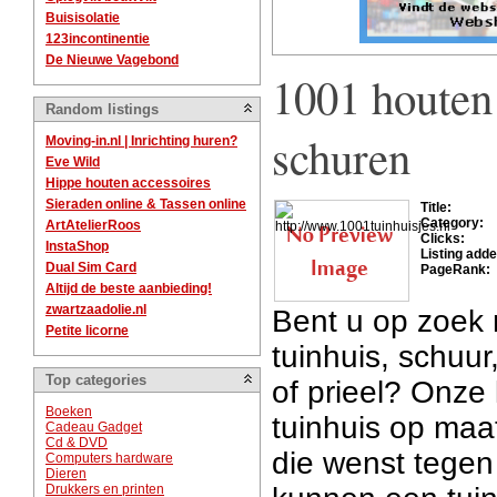
Buisisolatie
123incontinentie
De Nieuwe Vagebond
1001 houten
Random listings
schuren
Moving-in.nl | Inrichting huren?
Eve Wild
Hippe houten accessoires
Sieraden online & Tassen online
Title:
Category:
ArtAtelierRoos
Clicks:
InstaShop
Listing adde
Dual Sim Card
PageRank:
Altijd de beste aanbieding!
zwartzaadolie.nl
Bent u op zoek
Petite licorne
tuinhuis, schuu
Top categories
of prieel? Onze
Boeken
tuinhuis op maat
Cadeau Gadget
Cd & DVD
die wenst tegen
Computers hardware
Dieren
Drukkers en printen