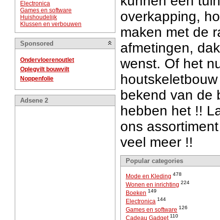
kunnen een tuinh
Electronica
Games en software
overkapping, h
Huishoudelijk
Klussen en verbouwen
maken met de r
Sponsored
afmetingen, daks
wenst. Of het n
Ondervloerenoutlet
Oplegvilt bouwvilt
houtskeletbouw
Noppenfolie
bekend van de b
Adsene 2
hebben het !! L
ons assortiment
veel meer !!
Popular categories
478
Mode en Kleding
224
Wonen en inrichting
149
Boeken
144
Electronica
126
Games en software
110
Cadeau Gadget