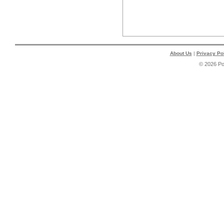
About Us
|
Privacy Po
© 2026 P