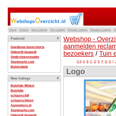
Home
Zoeken
New Listings
Top Listings
Popular Listings
Random Listings
V
Webshop - Overzi
Featured
aanmelden reclam
Goedkoop boxershorts
bezoekers
/
Tuin 
Oplegvilt bouwvilt
Ondervloerenoutlet
0-9
A
B
C
D
E
F
G
H
I
Stuntmarkt.com
Buisisolatie
Logo
New listings
Buisfolie Winkel
Buisfolie
schuurschijf
schuurschijven
Aanstekers.nl
Stuntmarkt.com
Oplegvilt bouwvilt