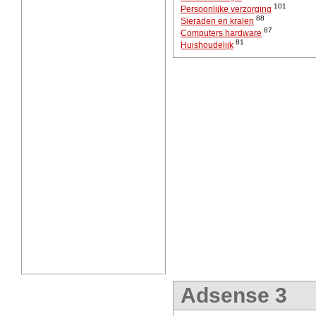
101
Persoonlijke verzorging
88
Sieraden en kralen
87
Computers hardware
81
Huishoudelijk
Adsense 3