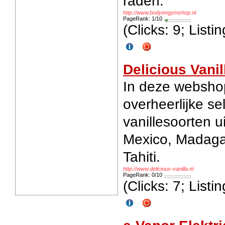
raden.
http://www.bodyengymshop.nl
PageRank: 1/10
(Clicks: 9; List
Delicious Vanil
In deze webshop
overheerlijke se
vanillesoorten u
Mexico, Madaga
Tahiti.
http://www.delicious-vanilla.nl
PageRank: 0/10
(Clicks: 7; List