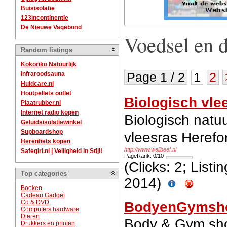
Buisisolatie
123incontinentie
De Nieuwe Vagebond
Voedsel en 
Random listings
Kokoriko Natuurlijk
Infraroodsauna
Page 1 / 2
1
2
Huidcare.nl
Houtpellets outlet
Biologisch vle
Plaatrubber.nl
Internet radio kopen
Biologisch natu
Geluidsisolatiewinkel
Supboardshop
vleesras Herefo
Herenfiets kopen
http://www.wellbeef.nl
Safegirl.nl | Veiligheid in Stijl!
PageRank: 0/10
(Clicks: 2; List
Top categories
2014)
Boeken
Cadeau Gadget
Cd & DVD
BodyenGymsho
Computers hardware
Dieren
Body & Gym sho
Drukkers en printen