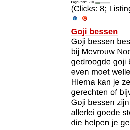
PageRank: 3/10
(Clicks: 8; List
Goji bessen
Goji bessen best
bij Mevrouw No
gedroogde goji 
even moet welle
Hierna kan je ze
gerechten of bij
Goji bessen zij
allerlei goede s
die helpen je g