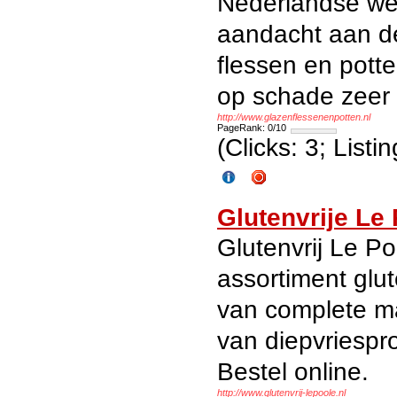
Nederlandse we
aandacht aan d
flessen en pott
op schade zeer k
http://www.glazenflessenenpotten.nl
PageRank: 0/10
(Clicks: 3; List
Glutenvrije Le
Glutenvrij Le Po
assortiment glut
van complete ma
van diepvriespr
Bestel online.
http://www.glutenvrij-lepoole.nl