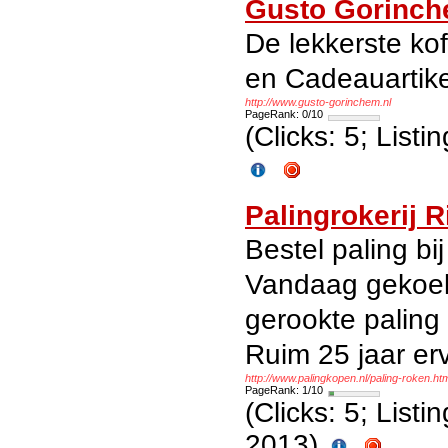
Gusto Gorinc
De lekkerste kof
en Cadeauartik
http://www.gusto-gorinchem.nl
PageRank: 0/10
(Clicks: 5; List
Palingrokerij R
Bestel paling bij
Vandaag gekoel
gerookte paling 
Ruim 25 jaar er
http://www.palingkopen.nl/paling-roken.ht
PageRank: 1/10
(Clicks: 5; List
2013)