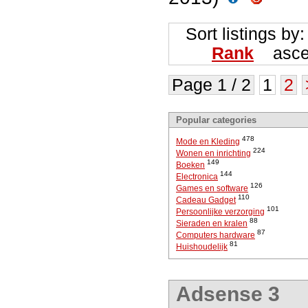
Sort listings by
Rank
ascen
Page 1 / 2
1
2
Popular categories
478
Mode en Kleding
224
Wonen en inrichting
149
Boeken
144
Electronica
126
Games en software
110
Cadeau Gadget
101
Persoonlijke verzorging
88
Sieraden en kralen
87
Computers hardware
81
Huishoudelijk
Adsense 3