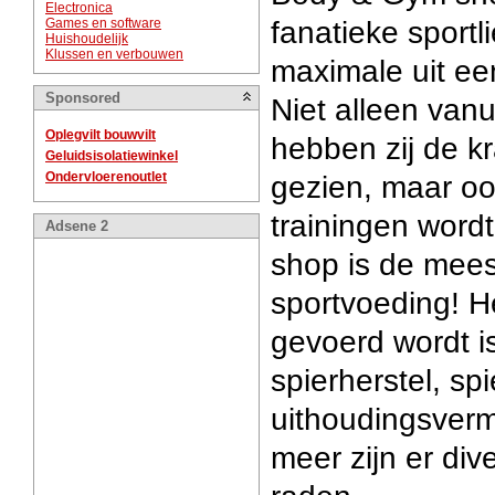
Electronica
Games en software
fanatieke sportl
Huishoudelijk
Klussen en verbouwen
maximale uit een
Sponsored
Niet alleen vanu
Oplegvilt bouwvilt
hebben zij de k
Geluidsisolatiewinkel
Ondervloerenoutlet
gezien, maar oo
trainingen wordt
Adsene 2
shop is de mees
sportvoeding! H
gevoerd wordt is
spierherstel, sp
uithoudingsver
meer zijn er div