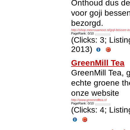
Onthoud dus d
voor goji bessen
bezorgd.
http://shop.mevrouwnoot.nl/goji-bessen-in
PageRank: 0/10
(Clicks: 3; List
2013)
GreenMill Tea
GreenMill Tea, g
echte groene th
onze website
http://www.greenmilltea.nl
PageRank: 0/10
(Clicks: 4; List