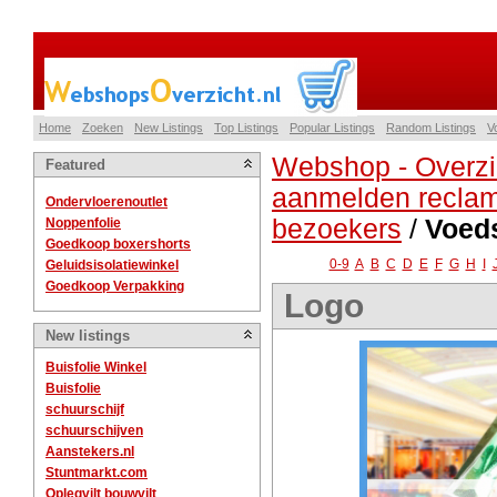
Home
Zoeken
New Listings
Top Listings
Popular Listings
Random Listings
V
Webshop - Overzi
Featured
aanmelden reclam
Ondervloerenoutlet
bezoekers
/
Voeds
Noppenfolie
Goedkoop boxershorts
0-9
A
B
C
D
E
F
G
H
I
Geluidsisolatiewinkel
Goedkoop Verpakking
Logo
New listings
Buisfolie Winkel
Buisfolie
schuurschijf
schuurschijven
Aanstekers.nl
Stuntmarkt.com
Oplegvilt bouwvilt