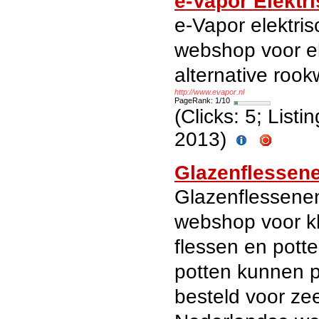
e-Vapor Elektr
e-Vapor elektris
webshop voor el
alternative rook
http://www.evapor.nl
PageRank: 1/10
(Clicks: 5; List
2013)
Glazenflessene
Glazenflessenen
webshop voor kl
flessen en potte
potten kunnen 
besteld voor ze