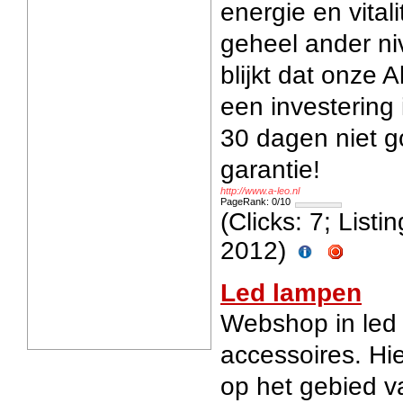
energie en vitali
geheel ander n
blijkt dat onze 
een investering i
30 dagen niet g
garantie!
http://www.a-leo.nl
PageRank: 0/10
(Clicks: 7; List
2012)
Led lampen
Webshop in led
accessoires. Hier
op het gebied va