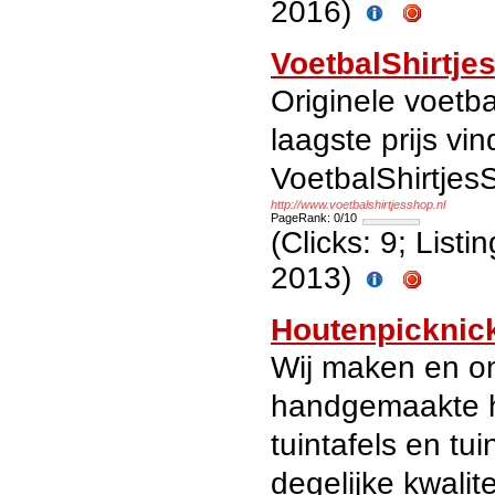
2016)
VoetbalShirtje
Originele voetba
laagste prijs vin
VoetbalShirtjes
http://www.voetbalshirtjesshop.nl
PageRank: 0/10
(Clicks: 9; List
2013)
Houtenpicknick
Wij maken en o
handgemaakte ho
tuintafels en t
degelijke kwalit