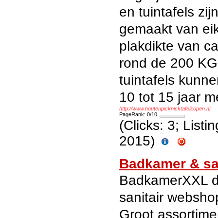
en tuintafels zi
gemaakt van ei
plakdikte van c
rond de 200 KG.
tuintafels kunn
10 tot 15 jaar m
http://www.houtenpicknicktafelkopen.nl
PageRank: 0/10
(Clicks: 3; List
2015)
Badkamer & sa
BadkamerXXL d
sanitair websho
Groot assortime