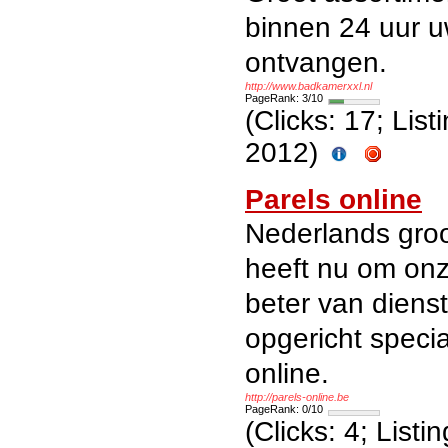
binnen 24 uur u
ontvangen.
http://www.badkamerxxl.nl
PageRank: 3/10
(Clicks: 17; Lis
2012)
Parels online
Nederlands groot
heeft nu om onz
beter van diens
opgericht speci
online.
http://parels-online.be
PageRank: 0/10
(Clicks: 4; List