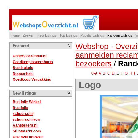
Home
Zoeken
New Listings
Top Listings
Popular Listings
Random Listings
V
Webshop - Overzi
Featured
aanmelden reclam
Ondervloerenoutlet
bezoekers
/
Rando
Goedkoop boxershorts
Buisisolatie
0-9
A
B
C
D
E
F
G
H
I
Noppenfolie
Goedkoop Verpakking
Logo
New listings
Buisfolie Winkel
Buisfolie
schuurschijf
schuurschijven
Aanstekers.nl
Stuntmarkt.com
Oplegvilt bouwvilt