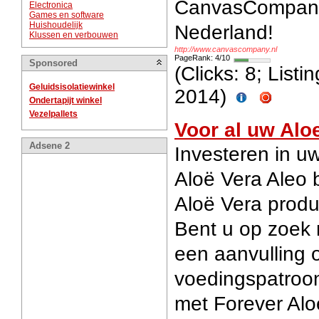
CanvasCompany 
Electronica
Games en software
Huishoudelijk
Nederland!
Klussen en verbouwen
http://www.canvascompany.nl
PageRank: 4/10
Sponsored
(Clicks: 8; List
Geluidsisolatiewinkel
2014)
Ondertapijt winkel
Vezelpallets
Voor al uw Alo
Adsene 2
Investeren in u
Aloë Vera Aleo 
Aloë Vera produ
Bent u op zoek n
een aanvulling 
voedingspatroo
met Forever Alo