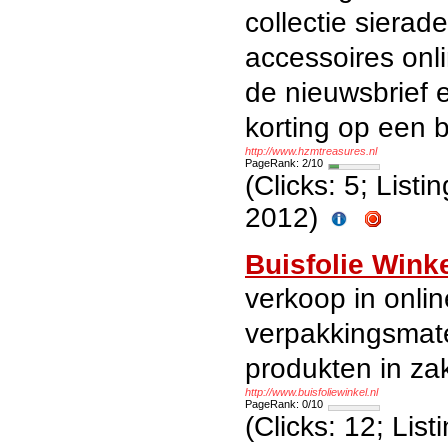
collectie siera
accessoires onl
de nieuwsbrief
korting op een b
http://www.hzmtreasures.nl
PageRank: 2/10
(Clicks: 5; List
2012)
Buisfolie Wink
verkoop in onlin
verpakkingsmate
produkten in za
http://www.buisfoliewinkel.nl
PageRank: 0/10
(Clicks: 12; Lis