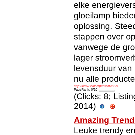
elke energiever
gloeilamp bieden
oplossing. Ste
stappen over op 
vanwege de gro
lager stroomver
levensduur van d
nu alle product
http://www.ledlampenfabriek.nl
PageRank: 0/10
(Clicks: 8; List
2014)
Amazing Tren
Leuke trendy en