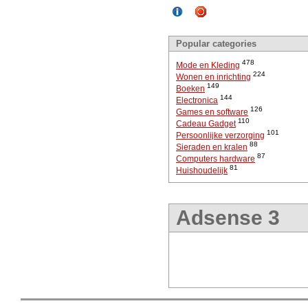
Popular categories
478
Mode en Kleding
224
Wonen en inrichting
149
Boeken
144
Electronica
126
Games en software
110
Cadeau Gadget
101
Persoonlijke verzorging
88
Sieraden en kralen
87
Computers hardware
81
Huishoudelijk
Adsense 3