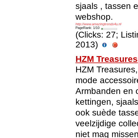
sjaals , tassen 
webshop.
http://www.amazingtrends4u.nl
PageRank: 1/10
(Clicks: 27; Lis
2013)
HZM Treasures
HZM Treasures,
mode accessoir
Armbanden en c
kettingen, sjaal
ook suède tass
veelzijdige colle
niet mag missen