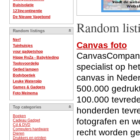
Buisisolatie
123incontinentie
De Nieuwe Vagebond
Random list
Random listings
Nerf
Canvas foto
Tuinhuisjes
your gadgetshop
CanvasCompany.n
Hippe RoZa - Babykleding
Toolsvoordelig
specialist op he
Getled lampen
canvas in Nede
Bodyboetiek
Leuke Waterpijp
500.000 gedruk
Games & Gadgets
Foto Meinema
100.000 tevrede
Top categories
honderden tevre
Boeken
fotografen en w
Cadeau Gadget
Cd & DVD
Computers hardware
recht worden g
Dieren
Drukkers en printen