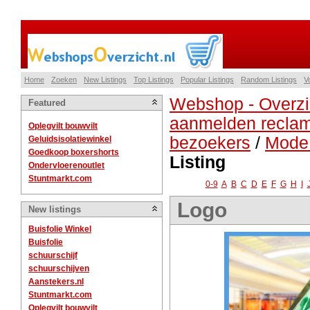
Home
Zoeken
New Listings
Top Listings
Popular Listings
Random Listings
V
Webshop - Overzi
Featured
aanmelden reclam
Oplegvilt bouwvilt
bezoekers
/
Mode 
Geluidsisolatiewinkel
Goedkoop boxershorts
Listing
Ondervloerenoutlet
Stuntmarkt.com
0-9
A
B
C
D
E
F
G
H
I
Logo
New listings
Buisfolie Winkel
Buisfolie
schuurschijf
schuurschijven
Aanstekers.nl
Stuntmarkt.com
Oplegvilt bouwvilt