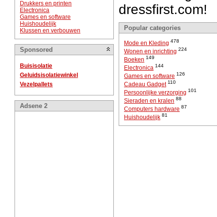
Drukkers en printen
dressfirst.com!
Electronica
Games en software
Huishoudelijk
Popular categories
Klussen en verbouwen
478
Mode en Kleding
Sponsored
224
Wonen en inrichting
149
Boeken
Buisisolatie
144
Electronica
126
Geluidsisolatiewinkel
Games en software
110
Vezelpallets
Cadeau Gadget
101
Persoonlijke verzorging
88
Sieraden en kralen
Adsene 2
87
Computers hardware
81
Huishoudelijk