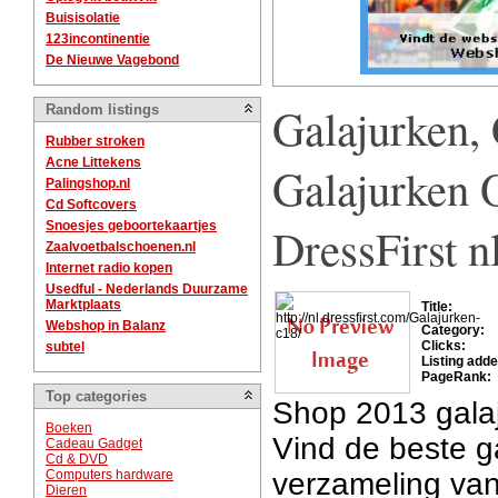
Buisisolatie
123incontinentie
De Nieuwe Vagebond
Galajurken, 
Random listings
Rubber stroken
Acne Littekens
Galajurken O
Palingshop.nl
Cd Softcovers
Snoesjes geboortekaartjes
DressFirst n
Zaalvoetbalschoenen.nl
Internet radio kopen
Usedful - Nederlands Duurzame
Marktplaats
Title:
Webshop in Balanz
Category:
Clicks:
subtel
Listing adde
PageRank:
Top categories
Shop 2013 galaj
Boeken
Vind de beste g
Cadeau Gadget
Cd & DVD
Computers hardware
verzameling van 
Dieren