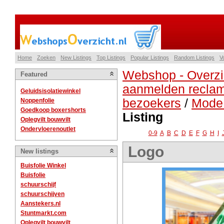
Home
Zoeken
New Listings
Top Listings
Popular Listings
Random Listings
V
Webshop - Overzi
Featured
aanmelden reclam
Geluidsisolatiewinkel
bezoekers
/
Mode 
Noppenfolie
Goedkoop boxershorts
Listing
Oplegvilt bouwvilt
Ondervloerenoutlet
0-9
A
B
C
D
E
F
G
H
I
Logo
New listings
Buisfolie Winkel
Buisfolie
schuurschijf
schuurschijven
Aanstekers.nl
Stuntmarkt.com
Oplegvilt bouwvilt