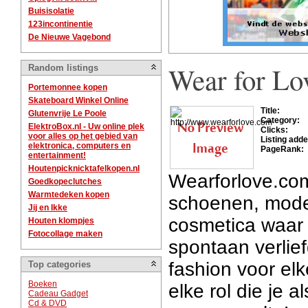
Buisisolatie
123incontinentie
De Nieuwe Vagebond
Wear for Lo
Random listings
Portemonnee kopen
Skateboard Winkel Online
Title:
Glutenvrije Le Poole
Category:
ElektroBox.nl - Uw online plek
Clicks:
voor alles op het gebied van
Listing adde
elektronica, computers en
PageRank:
entertainment!
Houtenpicknicktafelkopen.nl
Wearforlove.com
Goedkopeclutches
Warmtedeken kopen
schoenen, mode
Jij en Ikke
cosmetica waar
Houten klompjes
Fotocollage maken
spontaan verlie
fashion voor el
Top categories
Boeken
elke rol die je 
Cadeau Gadget
Cd & DVD