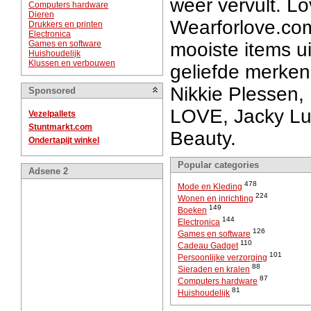
weer vervult. Lo
Computers hardware
Dieren
Wearforlove.com
Drukkers en printen
Electronica
Games en software
mooiste items ui
Huishoudelijk
Klussen en verbouwen
geliefde merken
Nikkie Plessen,
Sponsored
LOVE, Jacky Lu
Vezelpallets
Stuntmarkt.com
Beauty.
Ondertapijt winkel
Popular categories
Adsene 2
478
Mode en Kleding
224
Wonen en inrichting
149
Boeken
144
Electronica
126
Games en software
110
Cadeau Gadget
101
Persoonlijke verzorging
88
Sieraden en kralen
87
Computers hardware
81
Huishoudelijk