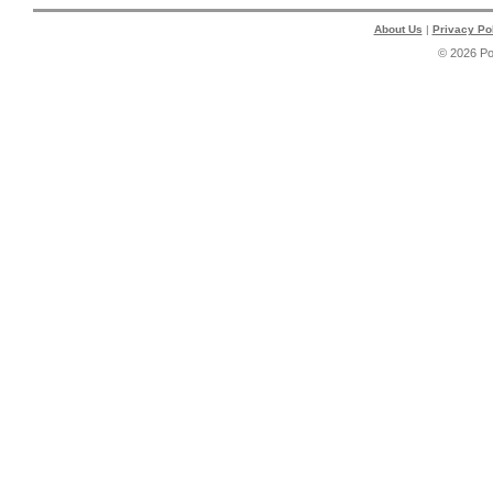
About Us
|
Privacy Po
© 2026 P