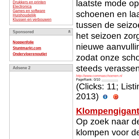
laatste mode op
Drukkers en printen
Electronica
Games en software
schoenen en laa
Huishoudelijk
Klussen en verbouwen
tussen de seizo
Sponsored
het seizoen zor
Noppenfolie
nieuwe aanvullin
Stuntmarkt.com
Ondervloerenoutlet
zodat onze sch
steeds verassen
Adsene 2
http://www.commaschoenen.nl
PageRank: 0/10
(Clicks: 11; Lis
2013)
Klompengigan
Op zoek naar d
klompen voor de 