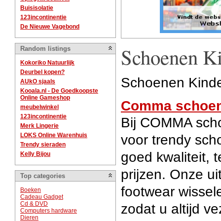
Buisisolatie
123incontinentie
De Nieuwe Vagebond
Schoenen K
Random listings
Kokoriko Natuurlijk
Deurbel kopen?
Schoenen Kind
AUkO sjaals
Kooala.nl - De Goedkoopste
Online Gameshop
Comma schoe
meubelwinkel
123incontinentie
Bij COMMA schoe
Merk Lingerie
LOKS Online Warenhuis
voor trendy sch
Trendy sieraden
goed kwaliteit, 
Kelly Bijou
prijzen. Onze ui
Top categories
footwear wissel
Boeken
Cadeau Gadget
Cd & DVD
zodat u altijd v
Computers hardware
Dieren