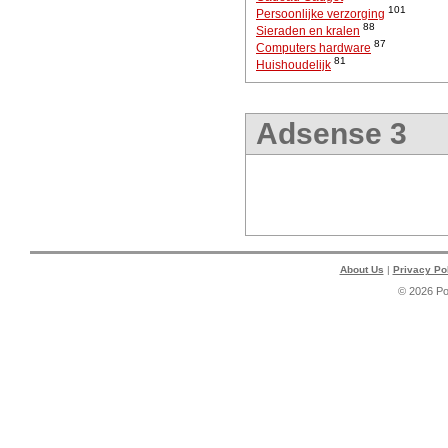
101
Persoonlijke verzorging
88
Sieraden en kralen
87
Computers hardware
81
Huishoudelijk
Adsense 3
About Us
|
Privacy Po
© 2026 P