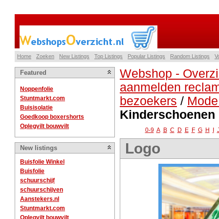
Home
Zoeken
New Listings
Top Listings
Popular Listings
Random Listings
V
Webshop - Overzi
Featured
aanmelden reclam
Noppenfolie
bezoekers
/
Mode 
Stuntmarkt.com
Buisisolatie
Kinderschoenen
Goedkoop boxershorts
Oplegvilt bouwvilt
0-9
A
B
C
D
E
F
G
H
I
Logo
New listings
Buisfolie Winkel
Buisfolie
schuurschijf
schuurschijven
Aanstekers.nl
Stuntmarkt.com
Oplegvilt bouwvilt