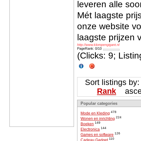
leveren alle so
Mét laagste prij
onze website v
laagste prijzen
http://www.klompengigant.nl
PageRank: 0/10
(Clicks: 9; List
Sort listings by
Rank
ascen
Popular categories
478
Mode en Kleding
224
Wonen en inrichting
149
Boeken
144
Electronica
126
Games en software
110
Cadeau Gadget