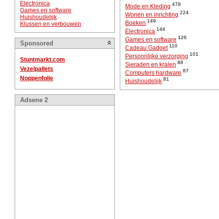
Electronica
478
Mode en Kleding
Games en software
224
Wonen en inrichting
Huishoudelijk
149
Boeken
Klussen en verbouwen
144
Electronica
126
Games en software
Sponsored
110
Cadeau Gadget
101
Persoonlijke verzorging
Stuntmarkt.com
88
Sieraden en kralen
Vezelpallets
87
Computers hardware
Noppenfolie
81
Huishoudelijk
Adsene 2