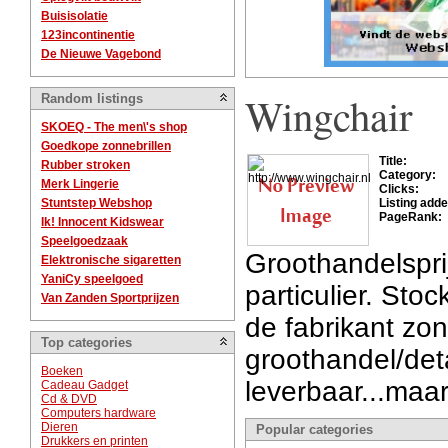
Buisisolatie
123incontinentie
De Nieuwe Vagebond
Wingchair
Random listings
SKOEQ - The men\'s shop
Goedkope zonnebrillen
Title:
Rubber stroken
Category:
Merk Lingerie
Clicks:
Stuntstep Webshop
Listing adde
PageRank:
Ik! Innocent Kidswear
Speelgoedzaak
Groothandelspri
Elektronische sigaretten
YaniCy speelgoed
particulier. Stoc
Van Zanden Sportprijzen
de fabrikant zo
Top categories
groothandel/detai
Boeken
leverbaar...maa
Cadeau Gadget
Cd & DVD
Computers hardware
Dieren
Popular categories
Drukkers en printen