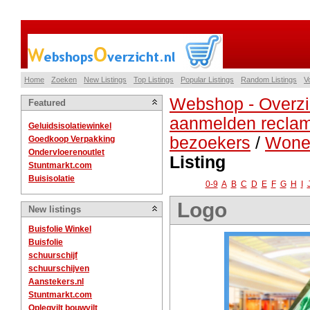
Home
Zoeken
New Listings
Top Listings
Popular Listings
Random Listings
V
Webshop - Overzi
Featured
aanmelden reclam
Geluidsisolatiewinkel
bezoekers
/
Wonen
Goedkoop Verpakking
Ondervloerenoutlet
Listing
Stuntmarkt.com
Buisisolatie
0-9
A
B
C
D
E
F
G
H
I
Logo
New listings
Buisfolie Winkel
Buisfolie
schuurschijf
schuurschijven
Aanstekers.nl
Stuntmarkt.com
Oplegvilt bouwvilt