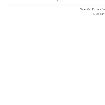
About Us
|
Privacy Po
© 2026 P