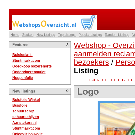
Home
Zoeken
New Listings
Top Listings
Popular Listings
Random Listings
V
Webshop - Overzi
Featured
aanmelden reclam
Buisisolatie
bezoekers
/
Perso
Stuntmarkt.com
Goedkoop boxershorts
Listing
Ondervloerenoutlet
Noppenfolie
0-9
A
B
C
D
E
F
G
H
I
Logo
New listings
Buisfolie Winkel
Buisfolie
schuurschijf
schuurschijven
Aanstekers.nl
Stuntmarkt.com
Oplegvilt bouwvilt