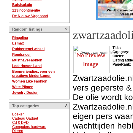
Buisisolatie
123incontinentie
De Nieuwe Vagebond
zwartzaadoli
Random listings
Ringelinq
Esmax
Title:
Rubbertegel winkel
Category:
Rondsnoer
Clicks:
MusthaveFashion
Listing adde
PageRank:
Lederhosen Land
Boomvriendjes, voor een
creatieve kinderkamer
Zwartzaadolie.n
Women Like Fashion
vers geperste &
Witte Plinten
Jewelry Design
De olie wordt k
Zwartzaadolie.n
Top categories
eigen pers waar
Boeken
Cadeau Gadget
Cd & DVD
wachttijden he
Computers hardware
Dieren