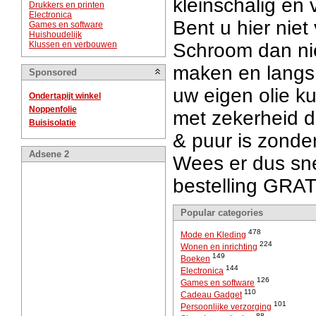
kleinschalig en
Drukkers en printen
Electronica
Bent u hier niet
Games en software
Huishoudelijk
Klussen en verbouwen
Schroom dan ni
maken en langs
Sponsored
uw eigen olie k
Ondertapijt winkel
Noppenfolie
met zekerheid d
Buisisolatie
& puur is zonde
Adsene 2
Wees er dus snel
bestelling GRA
Popular categories
478
Mode en Kleding
224
Wonen en inrichting
149
Boeken
144
Electronica
126
Games en software
110
Cadeau Gadget
101
Persoonlijke verzorging
88