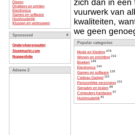
zich dan in een 
Dieren
Drukkers en printen
vuurwerk van al
Electronica
Games en software
Huishoudelijk
kwaliteiten, wa
Klussen en verbouwen
we geen genoe
Sponsored
Popular categories
Ondervloerenoutlet
Stuntmarkt.com
478
Mode en Kleding
224
Noppenfolie
Wonen en inrichting
149
Boeken
144
Electronica
Adsene 2
126
Games en software
110
Cadeau Gadget
101
Persoonlijke verzorging
88
Sieraden en kralen
87
Computers hardware
81
Huishoudelijk