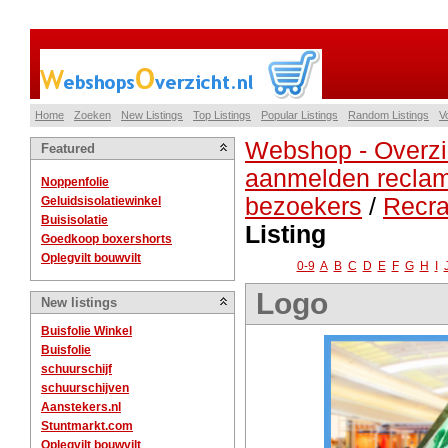
Home
Zoeken
New Listings
Top Listings
Popular Listings
Random Listings
V
Webshop - Overzi
Featured
aanmelden reclam
Noppenfolie
bezoekers
/
Recra
Geluidsisolatiewinkel
Buisisolatie
Listing
Goedkoop boxershorts
Oplegvilt bouwvilt
0-9
A
B
C
D
E
F
G
H
I
Logo
New listings
Buisfolie Winkel
Buisfolie
schuurschijf
schuurschijven
Aanstekers.nl
Stuntmarkt.com
Oplegvilt bouwvilt