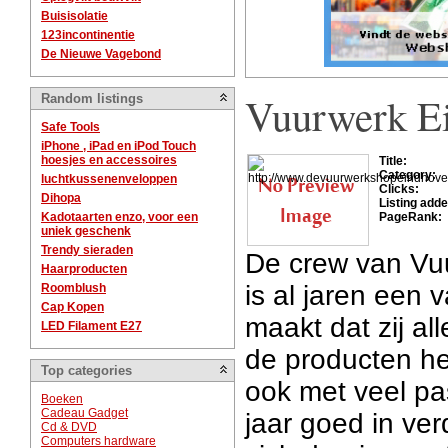
Buisisolatie
123incontinentie
De Nieuwe Vagebond
Vuurwerk E
Random listings
Safe Tools
iPhone , iPad en iPod Touch
hoesjes en accessoires
Title:
Category:
luchtkussenenveloppen
Clicks:
Dihopa
Listing adde
Kadotaarten enzo, voor een
PageRank:
uniek geschenk
Trendy sieraden
De crew van Vu
Haarproducten
is al jaren een 
Roomblush
Cap Kopen
maakt dat zij al
LED Filament E27
de producten he
Top categories
ook met veel pas
Boeken
Cadeau Gadget
jaar goed in ver
Cd & DVD
Computers hardware