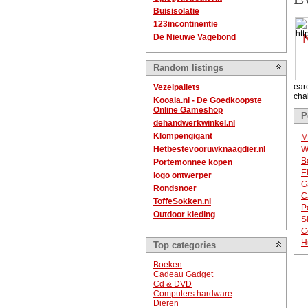
Buisisolatie
123incontinentie
De Nieuwe Vagebond
Random listings
ear
Vezelpallets
chai
Kooala.nl - De Goedkoopste
Online Gameshop
P
dehandwerkwinkel.nl
Klompengigant
M
Hetbestevooruwknaagdier.nl
W
B
Portemonnee kopen
E
logo ontwerper
G
Rondsnoer
C
ToffeSokken.nl
P
Outdoor kleding
S
C
H
Top categories
Boeken
Cadeau Gadget
Cd & DVD
Computers hardware
Dieren