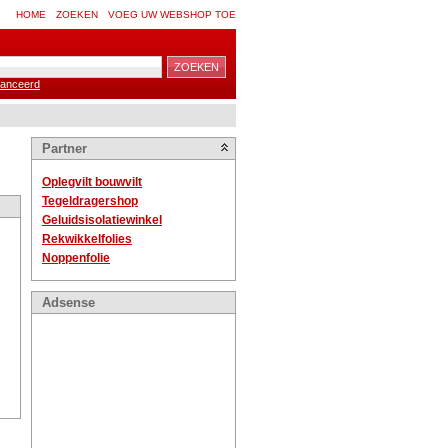
HOME
ZOEKEN
VOEG UW WEBSHOP TOE
anceerd
Partner
Oplegvilt bouwvilt
Tegeldragershop
Geluidsisolatiewinkel
Rekwikkelfolies
Noppenfolie
Adsense