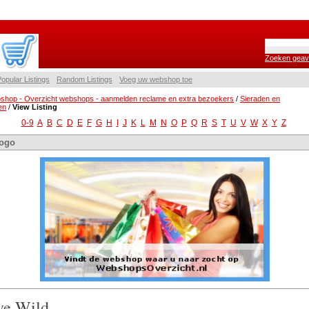
Zoeken geav
opular Listings
Random Listings
Voeg uw webshop toe
shop - Overzicht webshops - aanmelden reclame en extra bezoekers
/
Sieraden en
en
/
View Listing
0-9
A
B
C
D
E
F
G
H
I
J
K
L
M
N
O
P
Q
R
S
T
U
V
W
X
Y
Z
ogo
ve Wild