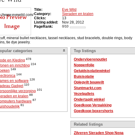
Title:
Eve Wild
Category:
Sieraden en kralen
Clicks:
13
Listing added:
Nov 28, 2012
PageRank:
0/10
cuff, mineral bullet necklaces, tassel necklaces, stud bracelets, double rings, body
ns, tie dye jewelry.
opular categories
Top listings
478
Ondervloerenoutlet
ode en Kleding
224
Noppenfolie
onen en inrichting
149
oeken
Geluidsisolatiewinkel
144
lectronica
Buisisolatie
126
ames en software
Oplegvilt bouwvilt
110
adeau Gadget
Stuntmarkt.com
101
ersoonlijke verzorging
Vezelpallets
88
ieraden en kralen
Ondertapijt winkel
87
omputers hardware
Goedkoop Verpakking
81
uishoudelijk
Goedkoop boxershorts
Related listings
Zilveren Sieraden Shop Nepa