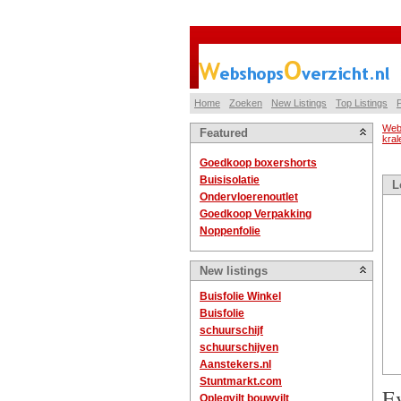
Home
Zoeken
New Listings
Top Listings
P
Web
Featured
kral
Goedkoop boxershorts
Buisisolatie
L
Ondervloerenoutlet
Goedkoop Verpakking
Noppenfolie
New listings
Buisfolie Winkel
Buisfolie
schuurschijf
schuurschijven
Aanstekers.nl
Stuntmarkt.com
E
Oplegvilt bouwvilt