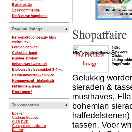
Buisisolatie
123incontinentie
De Nieuwe Vagebond
Shopaffaire
Random listings
Personaltouchbeauty Mijn
webwinkel
Foto op canvas
Title:
Category:
Celrubberband
Clicks:
Rubber stroken
Listing adde
dehandwerkwinkel.nl
PageRank:
Biologisch vleespakket 3-4 kg
Dekbedovertrekken & Zo
Gelukkig worde
Hennepvezel - biologisch
sieraden & tass
FM mode & jeans
Bbq kopen?
musthaves, Ell
bohemian siera
Top categories
halfedelstenen
Boeken
Cadeau Gadget
Cd & DVD
tassen. Voor wh
Computers hardware
Dieren