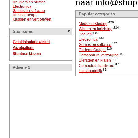
naar info@shopa
Drukkers en printen
Electronica
Games en software
Popular categories
Huishoudelijk
Klussen en verbouwen
478
Mode en Kleding
224
Wonen en inrichting
Sponsored
149
Boeken
144
Electronica
Geluidsisolatiewinkel
126
Games en software
Vezelpallets
110
Cadeau Gadget
Stuntmarkt.com
101
Persoonlijke verzorging
88
Sieraden en kralen
87
Computers hardware
Adsene 2
81
Huishoudelijk