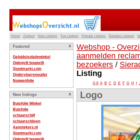
Home
Zoeken
New Listings
Top Listings
Popular Listings
Random Listings
V
Webshop - Overzi
Featured
aanmelden reclam
Geluidsisolatiewinkel
bezoekers
/
Siera
Oplegvilt bouwvilt
Stuntmarkt.com
Listing
Ondervloerenoutlet
Noppenfolie
0-9
A
B
C
D
E
F
G
H
I
Logo
New listings
Buisfolie Winkel
Buisfolie
schuurschijf
schuurschijven
Aanstekers.nl
Stuntmarkt.com
Oplegvilt bouwvilt