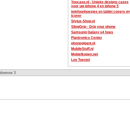
Yoocase.nl - Unieke designs cases
voor uw iphone 4 en iphone 5
telefoonhoesjes en tablet covers m
icover
Stylus-Shop.nl
SlingGrip - Grip your phone
Samsung Galaxy s4 hoes
Plantronics Center
phonegigant.nl
MobileStuff.nl
Mobielkopen.net
Los Toestel
dsense 3