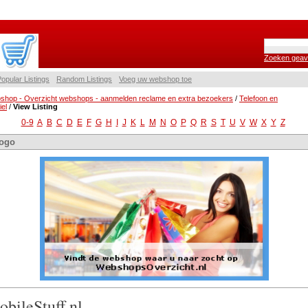
Zoeken geav
opular Listings
Random Listings
Voeg uw webshop toe
shop - Overzicht webshops - aanmelden reclame en extra bezoekers
/
Telefoon en
el
/
View Listing
0-9
A
B
C
D
E
F
G
H
I
J
K
L
M
N
O
P
Q
R
S
T
U
V
W
X
Y
Z
ogo
bileStuff.nl