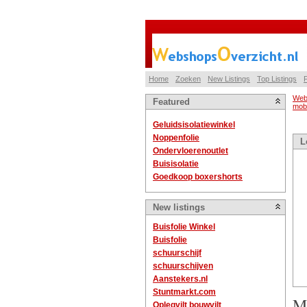
Home
Zoeken
New Listings
Top Listings
P
Web
Featured
mobi
Geluidsisolatiewinkel
Noppenfolie
L
Ondervloerenoutlet
Buisisolatie
Goedkoop boxershorts
New listings
Buisfolie Winkel
Buisfolie
schuurschijf
schuurschijven
Aanstekers.nl
Stuntmarkt.com
Mo
Oplegvilt bouwvilt