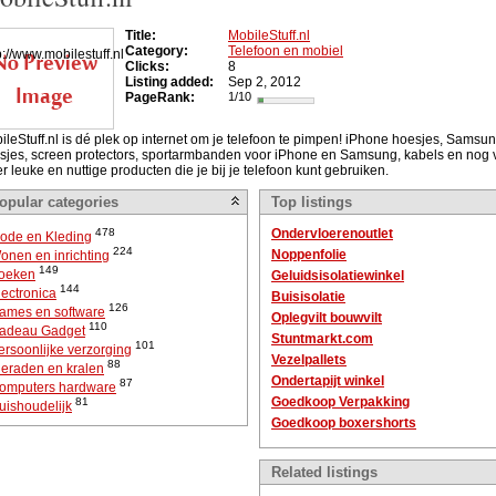
Title:
MobileStuff.nl
Category:
Telefoon en mobiel
Clicks:
8
Listing added:
Sep 2, 2012
PageRank:
1/10
ileStuff.nl is dé plek op internet om je telefoon te pimpen! iPhone hoesjes, Samsu
sjes, screen protectors, sportarmbanden voor iPhone en Samsung, kabels en nog 
r leuke en nuttige producten die je bij je telefoon kunt gebruiken.
opular categories
Top listings
478
Ondervloerenoutlet
ode en Kleding
224
Noppenfolie
onen en inrichting
149
oeken
Geluidsisolatiewinkel
144
lectronica
Buisisolatie
126
ames en software
Oplegvilt bouwvilt
110
adeau Gadget
Stuntmarkt.com
101
ersoonlijke verzorging
Vezelpallets
88
ieraden en kralen
Ondertapijt winkel
87
omputers hardware
Goedkoop Verpakking
81
uishoudelijk
Goedkoop boxershorts
Related listings