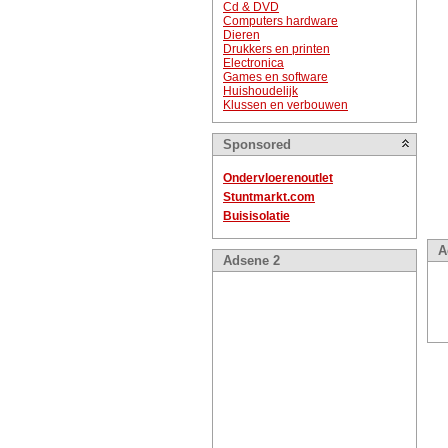
Cd & DVD
Computers hardware
Dieren
Drukkers en printen
Electronica
Games en software
Huishoudelijk
Klussen en verbouwen
Sponsored
Ondervloerenoutlet
Stuntmarkt.com
Buisisolatie
A
Adsene 2