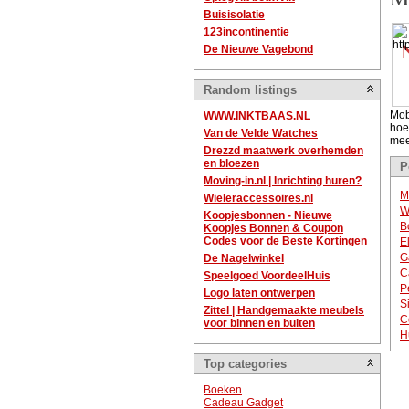
Buisisolatie
123incontinentie
De Nieuwe Vagebond
Random listings
Mob
WWW.INKTBAAS.NL
hoe
Van de Velde Watches
mee
Drezzd maatwerk overhemden
en bloezen
P
Moving-in.nl | Inrichting huren?
M
Wieleraccessoires.nl
W
Koopjesbonnen - Nieuwe
B
Koopjes Bonnen & Coupon
Codes voor de Beste Kortingen
E
G
De Nagelwinkel
C
Speelgoed VoordeelHuis
P
Logo laten ontwerpen
S
Zittel | Handgemaakte meubels
C
voor binnen en buiten
H
Top categories
Boeken
Cadeau Gadget