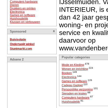
IJsselmuiden. 
Computers hardware
Dieren
INTERIEUR, is e
Drukkers en printen
Electronica
Games en software
dan 42 jaar gesp
Huishoudelijk
Klussen en verbouwen
woning- en proje
service en kwalit
Sponsored
daarvoor op
Buisisolatie
Ondertapijt winkel
www.vandenbergi
Stuntmarkt.com
Popular categories
Adsene 2
478
Mode en Kleding
224
Wonen en inrichting
149
Boeken
144
Electronica
126
Games en software
110
Cadeau Gadget
101
Persoonlijke verzorging
88
Sieraden en kralen
87
Computers hardware
81
Huishoudelijk