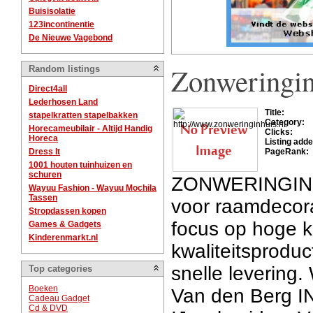
Buisisolatie
123incontinentie
De Nieuwe Vagebond
Zonweringin
Random listings
Direct4all
Lederhosen Land
Title:
stapelkratten stapelbakken
Category:
Horecameubilair - Altijd Handig
Clicks:
Horeca
Listing adde
Dress It
PageRank:
1001 houten tuinhuizen en
schuren
ZONWERINGINHU
Wayuu Fashion - Wayuu Mochila
Tassen
voor raamdecor
Stropdassen kopen
focus op hoge k
Games & Gadgets
Kinderenmarkt.nl
kwaliteitsproduc
snelle levering.
Top categories
Boeken
Van den Berg I
Cadeau Gadget
Cd & DVD