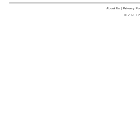
About Us
|
Privacy Po
© 2026 P