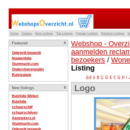
Home
Zoeken
New Listings
Top Listings
Popular Listings
Random Listings
V
Webshop - Overzi
Featured
aanmelden reclam
Oplegvilt bouwvilt
bezoekers
/
Wonen
Noppenfolie
Stuntmarkt.com
Listing
Ondervloerenoutlet
Buisisolatie
0-9
A
B
C
D
E
F
G
H
I
Logo
New listings
Buisfolie Winkel
Buisfolie
schuurschijf
schuurschijven
Aanstekers.nl
Stuntmarkt.com
Oplegvilt bouwvilt