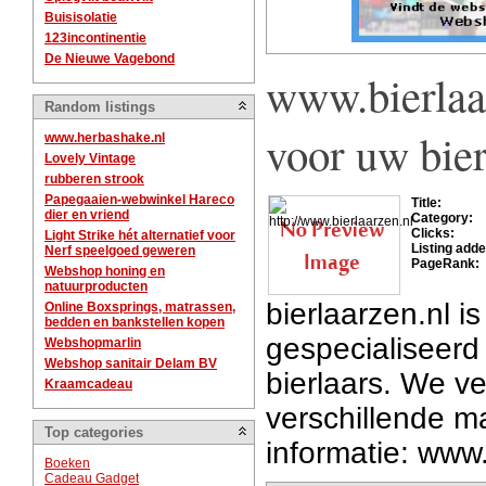
Buisisolatie
123incontinentie
De Nieuwe Vagebond
www.bierlaar
Random listings
voor uw bier
www.herbashake.nl
Lovely Vintage
rubberen strook
Papegaaien-webwinkel Hareco
Title:
dier en vriend
Category:
Clicks:
Light Strike hét alternatief voor
Listing adde
Nerf speelgoed geweren
PageRank:
Webshop honing en
natuurproducten
bierlaarzen.nl 
Online Boxsprings, matrassen,
bedden en bankstellen kopen
gespecialiseerd
Webshopmarlin
Webshop sanitair Delam BV
bierlaars. We ve
Kraamcadeau
verschillende m
Top categories
informatie: www.
Boeken
Cadeau Gadget