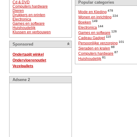
Cd & DVD
Popular categories
Computers hardware
Dieren
478
Mode en Kleding
Drukkers en printen
224
Wonen en inrichting
Electronica
149
Boeken
Games en software
144
Electronica
Huishoudelijk
126
Klussen en verbouwen
Games en software
110
Cadeau Gadget
101
Persoonlijke verzorging
Sponsored
88
Sieraden en kralen
87
Computers hardware
Ondertapijt winkel
81
Huishoudelijk
Ondervloerenoutlet
Vezelpallets
Adsene 2