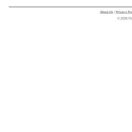
About Us
|
Privacy Po
© 2026 P