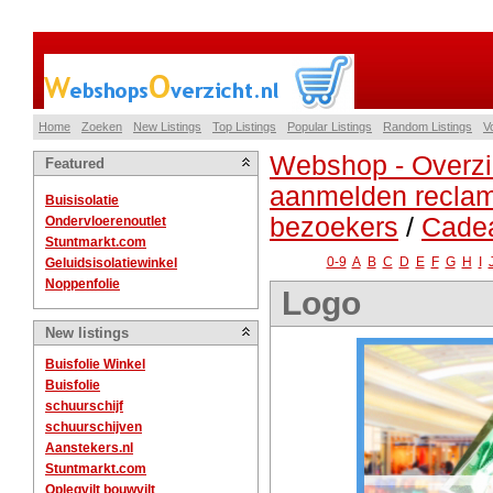
Home
Zoeken
New Listings
Top Listings
Popular Listings
Random Listings
V
Webshop - Overzi
Featured
aanmelden reclam
Buisisolatie
bezoekers
/
Cade
Ondervloerenoutlet
Stuntmarkt.com
0-9
A
B
C
D
E
F
G
H
I
Geluidsisolatiewinkel
Noppenfolie
Logo
New listings
Buisfolie Winkel
Buisfolie
schuurschijf
schuurschijven
Aanstekers.nl
Stuntmarkt.com
Oplegvilt bouwvilt