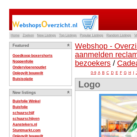
Home
Zoeken
New Listings
Top Listings
Popular Listings
Random Listings
V
Webshop - Overzi
Featured
aanmelden reclam
Goedkoop boxershorts
bezoekers
/
Cade
Noppenfolie
Ondervloerenoutlet
0-9
A
B
C
D
E
F
G
H
I
Oplegvilt bouwvilt
Buisisolatie
Logo
New listings
Buisfolie Winkel
Buisfolie
schuurschijf
schuurschijven
Aanstekers.nl
Stuntmarkt.com
Oplegvilt bouwvilt