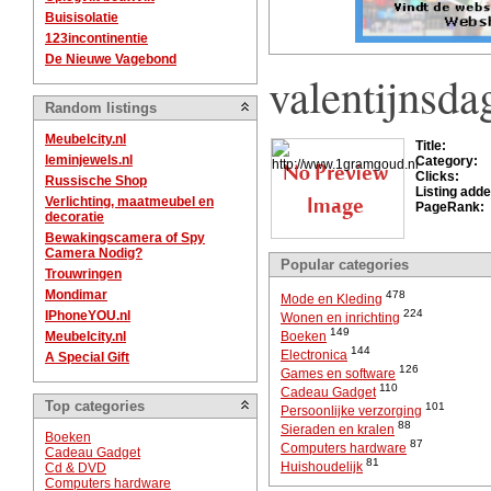
Buisisolatie
123incontinentie
De Nieuwe Vagebond
valentijnsda
Random listings
Meubelcity.nl
Title:
leminjewels.nl
Category:
Clicks:
Russische Shop
Listing adde
Verlichting, maatmeubel en
PageRank:
decoratie
Bewakingscamera of Spy
Camera Nodig?
Popular categories
Trouwringen
Mondimar
478
Mode en Kleding
224
IPhoneYOU.nl
Wonen en inrichting
149
Meubelcity.nl
Boeken
144
Electronica
A Special Gift
126
Games en software
110
Cadeau Gadget
Top categories
101
Persoonlijke verzorging
88
Sieraden en kralen
Boeken
87
Computers hardware
Cadeau Gadget
81
Huishoudelijk
Cd & DVD
Computers hardware