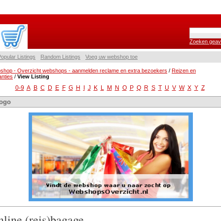
Zoeken geav
opular Listings
Random Listings
Voeg uw webshop toe
shop - Overzicht webshops - aanmelden reclame en extra bezoekers
/
Reizen en
nties
/
View Listing
0-9
A
B
C
D
E
F
G
H
I
J
K
L
M
N
O
P
Q
R
S
T
U
V
W
X
Y
Z
ogo
line (reis)bagage