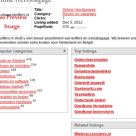
Title:
Online (reis)bagage
Category:
Reizen en vakanties
Clicks:
7
Listing added:
Dec 5, 2012
PageRank:
2/10
 koffers.nl vindt u een breed assortiment van koffers en (reis)bagage. Wij leveren sn
bovendien zonder extra kosten voor Nederland en België.
opular categories
Top listings
478
Ondervloerenoutlet
ode en Kleding
224
Noppenfolie
onen en inrichting
149
oeken
Geluidsisolatiewinkel
144
lectronica
Buisisolatie
126
ames en software
Oplegvilt bouwvilt
110
adeau Gadget
Stuntmarkt.com
101
ersoonlijke verzorging
Vezelpallets
88
ieraden en kralen
Ondertapijt winkel
87
omputers hardware
Goedkoop Verpakking
81
uishoudelijk
Goedkoop boxershorts
Related listings
Wieleraccessoires.nl