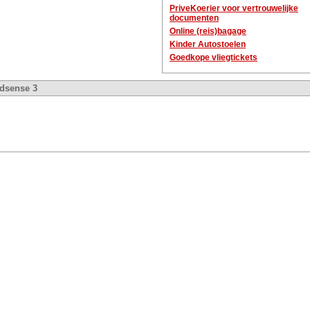
PriveKoerier voor vertrouwelijke
documenten
Online (reis)bagage
Kinder Autostoelen
Goedkope vliegtickets
dsense 3