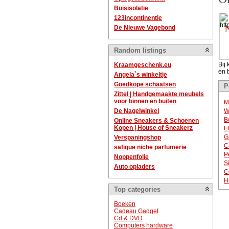
Buisisolatie
123incontinentie
De Nieuwe Vagebond
Random listings
Bij
Kraamgeschenk.eu
en 
Angela`s winkeltje
Goedkope schaatsen
P
Zittel | Handgemaakte meubels
voor binnen en buiten
M
De Nagelwinkel
W
B
Online Sneakers & Schoenen
Kopen | House of Sneakerz
E
G
Verspaningshop
C
safique niche parfumerie
P
Noppenfolie
S
Auto opladers
C
H
Top categories
Boeken
Cadeau Gadget
Cd & DVD
Computers hardware