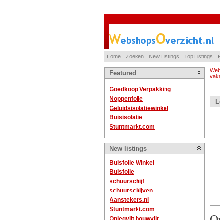
Home
Zoeken
New Listings
Top Listings
P
Web
Featured
vaka
Goedkoop Verpakking
Noppenfolie
L
Geluidsisolatiewinkel
Buisisolatie
Stuntmarkt.com
New listings
Buisfolie Winkel
Buisfolie
schuurschijf
schuurschijven
Aanstekers.nl
Stuntmarkt.com
On
Oplegvilt bouwvilt