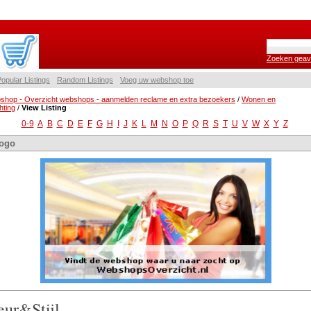
Zoeken geav
opular Listings
Random Listings
Voeg uw webshop toe
shop - Overzicht webshops - aanmelden reclame en extra bezoekers
/
Wonen en
chting
/
View Listing
0-9
A
B
C
D
E
F
G
H
I
J
K
L
M
N
O
P
Q
R
S
T
U
V
W
X
Y
Z
ogo
eur&Stijl