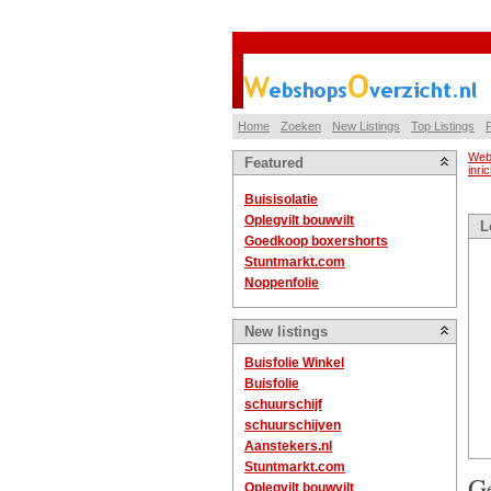
Home
Zoeken
New Listings
Top Listings
P
Web
Featured
inri
Buisisolatie
Oplegvilt bouwvilt
L
Goedkoop boxershorts
Stuntmarkt.com
Noppenfolie
New listings
Buisfolie Winkel
Buisfolie
schuurschijf
schuurschijven
Aanstekers.nl
Stuntmarkt.com
G
Oplegvilt bouwvilt