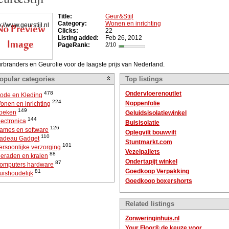
Title:
Geur&Stijl
Category:
Wonen en inrichting
Clicks:
22
Listing added:
Feb 26, 2012
PageRank:
2/10
rbranders en Geurolie voor de laagste prijs van Nederland.
opular categories
Top listings
478
Ondervloerenoutlet
ode en Kleding
224
Noppenfolie
onen en inrichting
149
oeken
Geluidsisolatiewinkel
144
lectronica
Buisisolatie
126
ames en software
Oplegvilt bouwvilt
110
adeau Gadget
Stuntmarkt.com
101
ersoonlijke verzorging
Vezelpallets
88
ieraden en kralen
Ondertapijt winkel
87
omputers hardware
Goedkoop Verpakking
81
uishoudelijk
Goedkoop boxershorts
Related listings
Zonweringinhuis.nl
Your Floor® de keuze voor