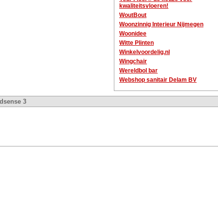
kwaliteitsvloeren!
WoutBout
Woonzinnig Interieur Nijmegen
Woonidee
Witte Plinten
Winkelvoordelig.nl
Wingchair
Wereldbol bar
Webshop sanitair Delam BV
dsense 3