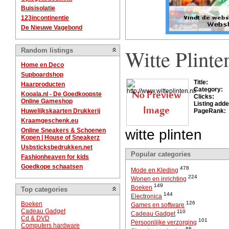
Buisisolatie
123incontinentie
De Nieuwe Vagebond
Witte Plinte
Random listings
Home en Deco
Supboardshop
Title:
Haarproducten
Category:
Kooala.nl - De Goedkoopste
Clicks:
Online Gameshop
Listing adde
Huwelijkskaarten Drukkerij
PageRank:
Kraamgeschenk.eu
Online Sneakers & Schoenen
witte plinten
Kopen | House of Sneakerz
Usbsticksbedrukken.net
Popular categories
Fashionheaven for kids
Goedkope schaatsen
478
Mode en Kleding
224
Wonen en inrichting
149
Boeken
Top categories
144
Electronica
126
Boeken
Games en software
Cadeau Gadget
110
Cadeau Gadget
Cd & DVD
101
Persoonlijke verzorging
Computers hardware
88