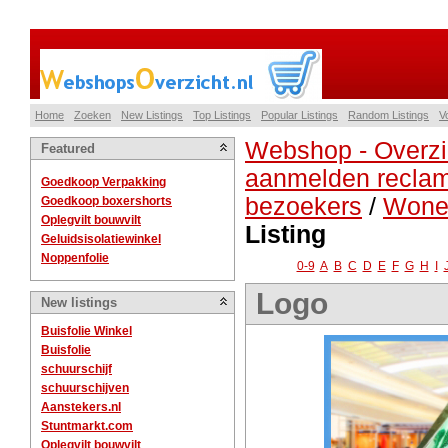
Home
Zoeken
New Listings
Top Listings
Popular Listings
Random Listings
V
Webshop - Overzi
Featured
aanmelden reclam
Goedkoop Verpakking
bezoekers
/
Wonen
Goedkoop boxershorts
Oplegvilt bouwvilt
Listing
Geluidsisolatiewinkel
Noppenfolie
0-9
A
B
C
D
E
F
G
H
I
Logo
New listings
Buisfolie Winkel
Buisfolie
schuurschijf
schuurschijven
Aanstekers.nl
Stuntmarkt.com
Oplegvilt bouwvilt