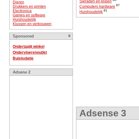
Sieraden en kralen
Dieren
87
Drukkers en printen
Computers hardware
Electronica
81
Huishoudelijk
Games en software
Huishoudelijk
Klussen en verbouwen
Sponsored
Ondertapijt winkel
Ondervloerenoutlet
Buisisolatie
Adsene 2
Adsense 3